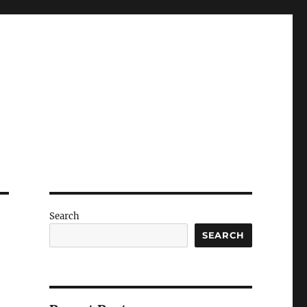
Search
SEARCH