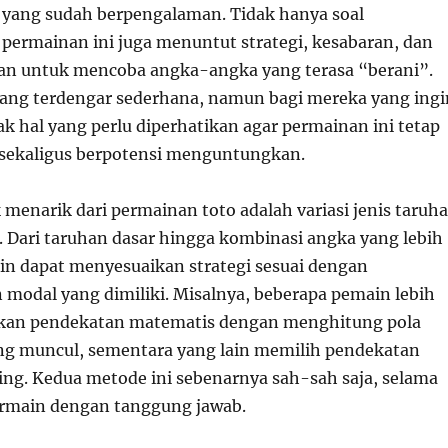
yang sudah berpengalaman. Tidak hanya soal
permainan ini juga menuntut strategi, kesabaran, dan
ian untuk mencoba angka-angka yang terasa “berani”.
ang terdengar sederhana, namun bagi mereka yang ingi
ak hal yang perlu diperhatikan agar permainan ini tetap
ekaligus berpotensi menguntungkan.
 menarik dari permainan toto adalah variasi jenis taruh
h. Dari taruhan dasar hingga kombinasi angka yang lebih
n dapat menyesuaikan strategi sesuai dengan
odal yang dimiliki. Misalnya, beberapa pemain lebih
an pendekatan matematis dengan menghitung pola
ng muncul, sementara yang lain memilih pendekatan
ling. Kedua metode ini sebenarnya sah-sah saja, selama
ermain dengan tanggung jawab.