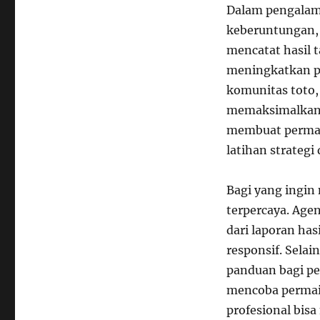
Dalam pengalam
keberuntungan, 
mencatat hasil 
meningkatkan p
komunitas toto, 
memaksimalkan p
membuat permai
latihan strategi 
Bagi yang ingin
terpercaya. Age
dari laporan ha
responsif. Sela
panduan bagi pe
mencoba permain
profesional bis