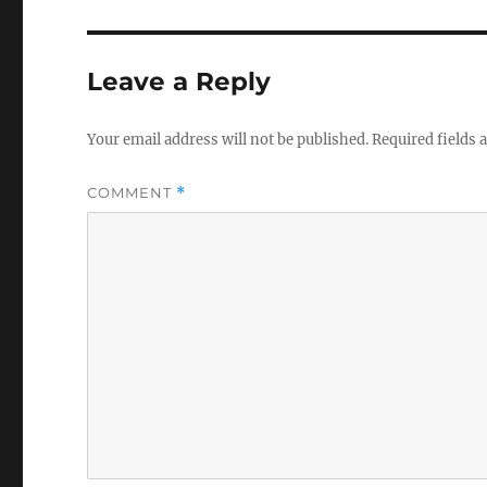
Leave a Reply
Your email address will not be published.
Required fields
COMMENT
*