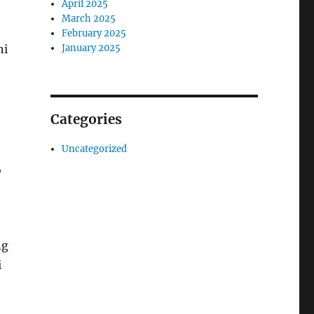
April 2025
March 2025
February 2025
ni
January 2025
Categories
Uncategorized
,
ng
i