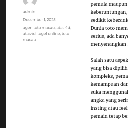
pemula maupun 
Author
admin
keberuntungan, 
Posted
December 1, 2025
sedikit keberan
on
Tags
agen toto macau
,
atas 4d
,
Dunia toto mem
atas4d
,
togel online
,
toto
serius, ada bany
macau
menyenangkan s
Salah satu aspek
yang bisa dipili
kompleks, pemai
kemampuan dan m
suka menggunak
angka yang seri
insting atau fee
pemain tetap b