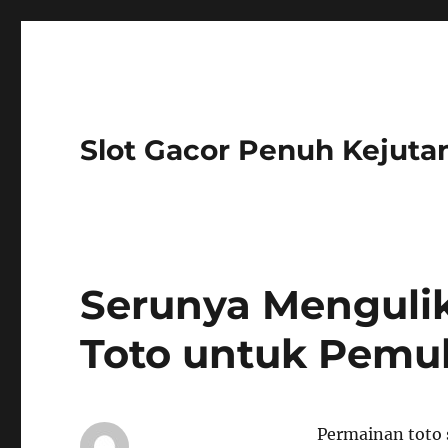
Slot Gacor Penuh Kejuta
Serunya Mengulik
Toto untuk Pemul
Permainan toto 