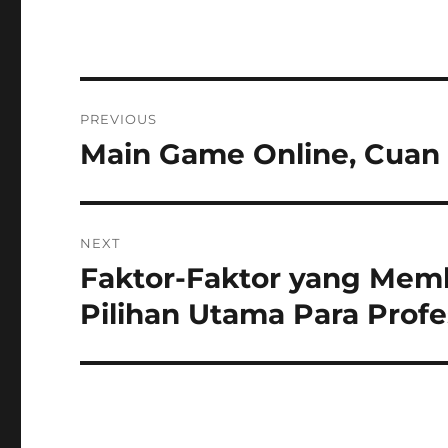
Post
PREVIOUS
navigation
Main Game Online, Cuan
Previous
post:
NEXT
Faktor-Faktor yang Memb
Next
post:
Pilihan Utama Para Profe