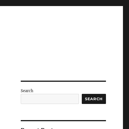
Search
SEARCH