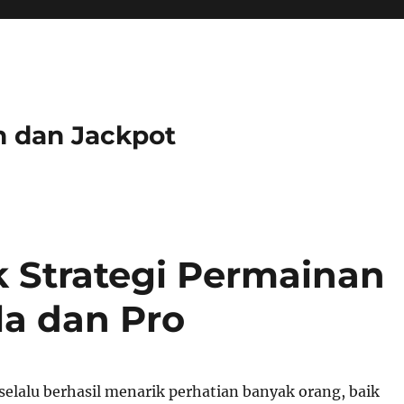
n dan Jackpot
 Strategi Permainan
a dan Pro
selalu berhasil menarik perhatian banyak orang, baik