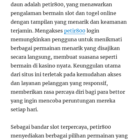
daun adalah petir800, yang menawarkan
pengalaman bermain slot dan togel online
dengan tampilan yang menarik dan keamanan
terjamin. Mengakses
petir800
login
memungkinkan pengguna untuk menikmati
berbagai permainan menarik yang disajikan
secara langsung, membuat suasana seperti
bermain di kasino nyata. Keunggulan utama
dari situs ini terletak pada kemudahan akses
dan layanan pelanggan yang responsif,
memberikan rasa percaya diri bagi para bettor
yang ingin mencoba peruntungan mereka
setiap hari.
Sebagai bandar slot terpercaya, petir800
menyediakan berbagai pilihan permainan yang