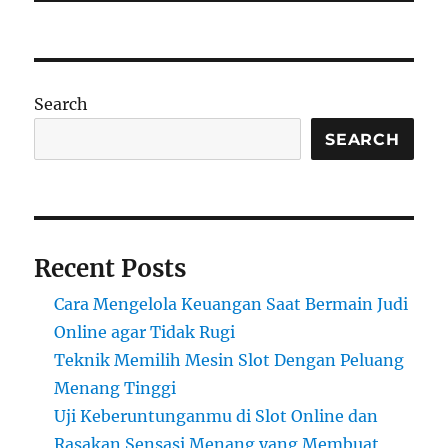
Search
SEARCH
Recent Posts
Cara Mengelola Keuangan Saat Bermain Judi
Online agar Tidak Rugi
Teknik Memilih Mesin Slot Dengan Peluang
Menang Tinggi
Uji Keberuntunganmu di Slot Online dan
Rasakan Sensasi Menang yang Membuat