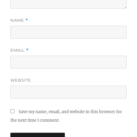
NAME
*
EMAIL
*
WEBSITE
Save my name, email, and website in this browser for
the next time I comment.