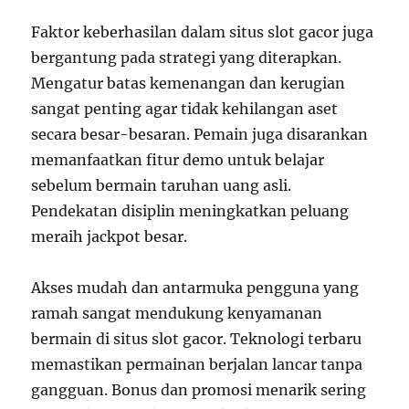
Faktor keberhasilan dalam situs slot gacor juga
bergantung pada strategi yang diterapkan.
Mengatur batas kemenangan dan kerugian
sangat penting agar tidak kehilangan aset
secara besar-besaran. Pemain juga disarankan
memanfaatkan fitur demo untuk belajar
sebelum bermain taruhan uang asli.
Pendekatan disiplin meningkatkan peluang
meraih jackpot besar.
Akses mudah dan antarmuka pengguna yang
ramah sangat mendukung kenyamanan
bermain di situs slot gacor. Teknologi terbaru
memastikan permainan berjalan lancar tanpa
gangguan. Bonus dan promosi menarik sering