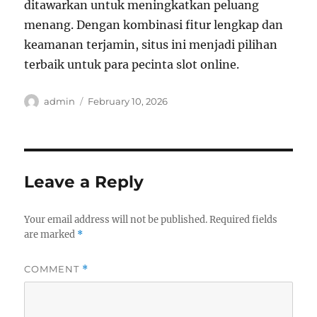
ditawarkan untuk meningkatkan peluang
menang. Dengan kombinasi fitur lengkap dan
keamanan terjamin, situs ini menjadi pilihan
terbaik untuk para pecinta slot online.
Author
Posted
admin
February 10, 2026
on
Leave a Reply
Your email address will not be published.
Required fields
are marked
*
COMMENT
*