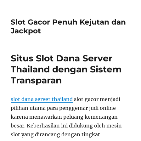
Slot Gacor Penuh Kejutan dan
Jackpot
Situs Slot Dana Server
Thailand dengan Sistem
Transparan
slot dana server thailand
slot gacor menjadi
pilihan utama para penggemar judi online
karena menawarkan peluang kemenangan
besar. Keberhasilan ini didukung oleh mesin
slot yang dirancang dengan tingkat