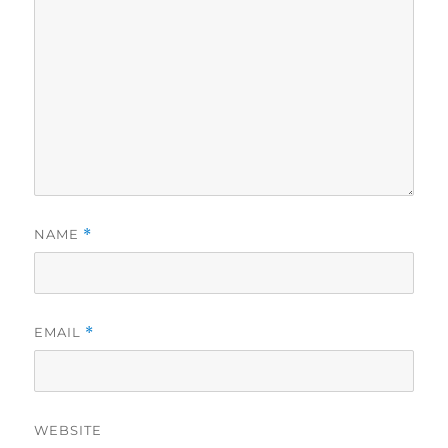
NAME
*
EMAIL
*
WEBSITE