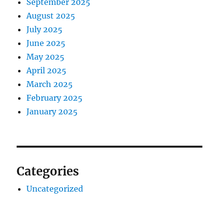
September 2025
August 2025
July 2025
June 2025
May 2025
April 2025
March 2025
February 2025
January 2025
Categories
Uncategorized