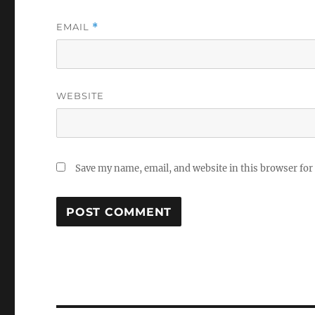
EMAIL
*
WEBSITE
Save my name, email, and website in this browser for