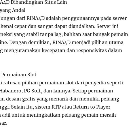
A4D Dibandingkan Situs Lain
 yang Andal
tungan dari RINA4D adalah penggunaannya pada server
kenal cepat dan sangat dapat diandalkan. Server ini
eksi yang stabil tanpa lag, bahkan saat banyak pemain
ine. Dengan demikian, RINA4D menjadi pilihan utama
ng mengutamakan kecepatan dan responsivitas dalam
 Permainan Slot
 ratusan pilihan permainan slot dari penyedia seperti
Habanero, PG Soft, dan lainnya. Setiap permainan
an desain grafis yang menarik dan memiliki peluang
gi. Selain itu, sistem RTP atau Return to Player
a adil untuk meningkatkan peluang pemain meraih
ar.