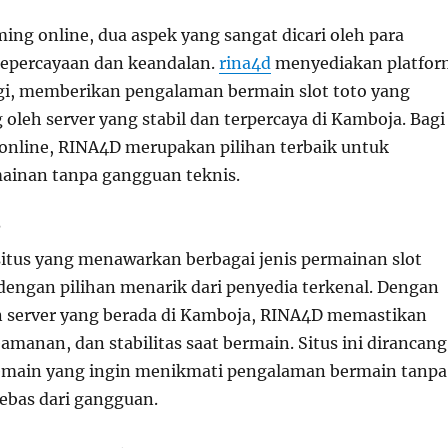
ing online, dua aspek yang sangat dicari oleh para
kepercayaan dan keandalan.
rina4d
menyediakan platfor
ggi, memberikan pengalaman bermain slot toto yang
 oleh server yang stabil dan terpercaya di Kamboja. Bagi
online, RINA4D merupakan pilihan terbaik untuk
ainan tanpa gangguan teknis.
?
itus yang menawarkan berbagai jenis permainan slot
 dengan pilihan menarik dari penyedia terkenal. Dengan
an server yang berada di Kamboja, RINA4D memastikan
manan, dan stabilitas saat bermain. Situs ini dirancang
emain yang ingin menikmati pengalaman bermain tanpa
ebas dari gangguan.