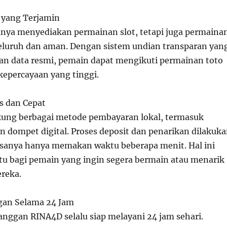
 yang Terjamin
nya menyediakan permainan slot, tetapi juga permaina
luruh dan aman. Dengan sistem undian transparan yan
n data resmi, pemain dapat mengikuti permainan toto
kepercayaan yang tinggi.
s dan Cepat
ng berbagai metode pembayaran lokal, termasuk
n dompet digital. Proses deposit dan penarikan dilakuk
iasanya hanya memakan waktu beberapa menit. Hal ini
 bagi pemain yang ingin segera bermain atau menarik
reka.
gan Selama 24 Jam
anggan RINA4D selalu siap melayani 24 jam sehari.