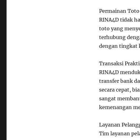
Permainan Toto
RINA4D tidak ha
toto yang menye
terhubung denga
dengan tingkat 
Transaksi Prakti
RINA4D menduku
transfer bank da
secara cepat, b
sangat membantu
kemenangan me
Layanan Pelang
Tim layanan pel