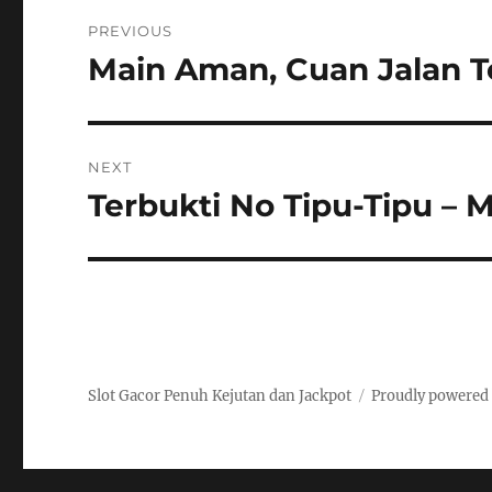
Post
PREVIOUS
navigation
Main Aman, Cuan Jalan
Previous
post:
NEXT
Terbukti No Tipu-Tipu –
Next
post:
Slot Gacor Penuh Kejutan dan Jackpot
Proudly powered