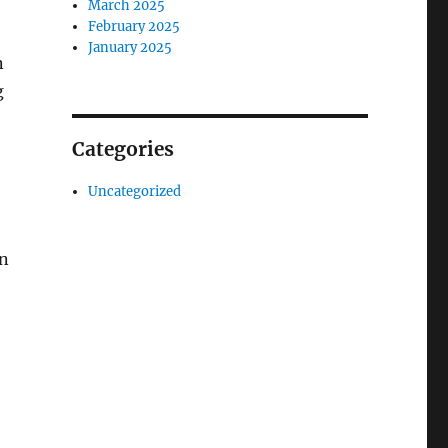
March 2025
February 2025
January 2025
n
g
Categories
Uncategorized
an