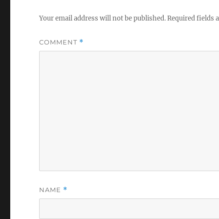
Your email address will not be published.
Required fields
COMMENT
*
NAME
*