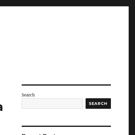
Search
a
SEARCH