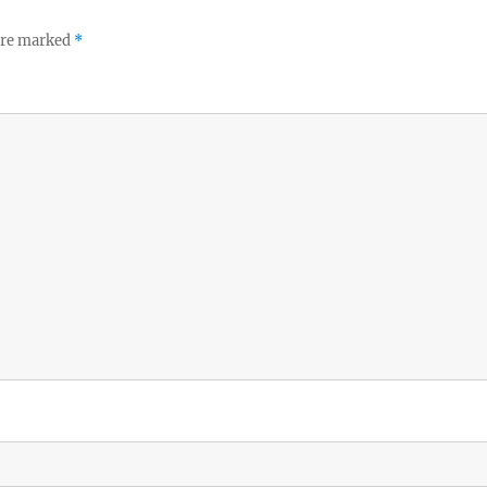
 are marked
*