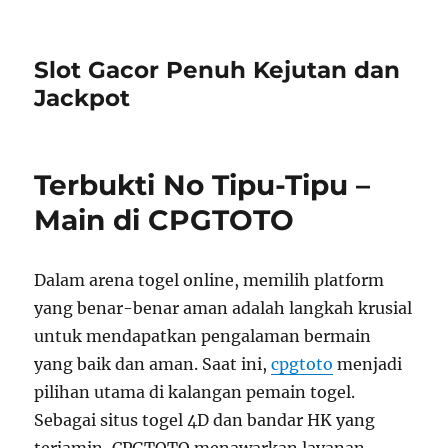
Slot Gacor Penuh Kejutan dan
Jackpot
Terbukti No Tipu-Tipu –
Main di CPGTOTO
Dalam arena togel online, memilih platform
yang benar-benar aman adalah langkah krusial
untuk mendapatkan pengalaman bermain
yang baik dan aman. Saat ini,
cpgtoto
menjadi
pilihan utama di kalangan pemain togel.
Sebagai situs togel 4D dan bandar HK yang