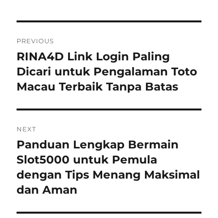
Post
PREVIOUS
navigation
RINA4D Link Login Paling
Previous
post:
Dicari untuk Pengalaman Toto
Macau Terbaik Tanpa Batas
NEXT
Panduan Lengkap Bermain
Next
post:
Slot5000 untuk Pemula
dengan Tips Menang Maksimal
dan Aman