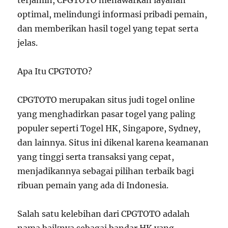
terjamin, CPGTOTO menawarkan layanan
optimal, melindungi informasi pribadi pemain,
dan memberikan hasil togel yang tepat serta
jelas.
Apa Itu CPGTOTO?
CPGTOTO merupakan situs judi togel online
yang menghadirkan pasar togel yang paling
populer seperti Togel HK, Singapore, Sydney,
dan lainnya. Situs ini dikenal karena keamanan
yang tinggi serta transaksi yang cepat,
menjadikannya sebagai pilihan terbaik bagi
ribuan pemain yang ada di Indonesia.
Salah satu kelebihan dari CPGTOTO adalah