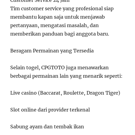
Customer Service 24 Jam
Tim customer service yang profesional siap
membantu kapan saja untuk menjawab
pertanyaan, mengatasi masalah, dan
memberikan panduan bagi anggota baru.
Beragam Permainan yang Tersedia
Selain togel, CPGTOTO juga menawarkan
berbagai permainan lain yang menarik seperti:
Live casino (Baccarat, Roulette, Dragon Tiger)
Slot online dari provider terkenal
Sabung ayam dan tembak ikan