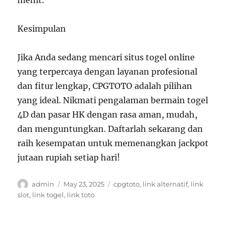
menit.
Kesimpulan
Jika Anda sedang mencari situs togel online
yang terpercaya dengan layanan profesional
dan fitur lengkap, CPGTOTO adalah pilihan
yang ideal. Nikmati pengalaman bermain togel
4D dan pasar HK dengan rasa aman, mudah,
dan menguntungkan. Daftarlah sekarang dan
raih kesempatan untuk memenangkan jackpot
jutaan rupiah setiap hari!
Author
Posted
Tags
admin
May 23, 2025
cpgtoto
,
link alternatif
,
link
on
slot
,
link togel
,
link toto