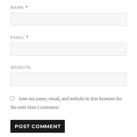
NAME
*
EMAIL
*
WEBSITE
Save my name, email, and website in this browser for
the next time I comment.