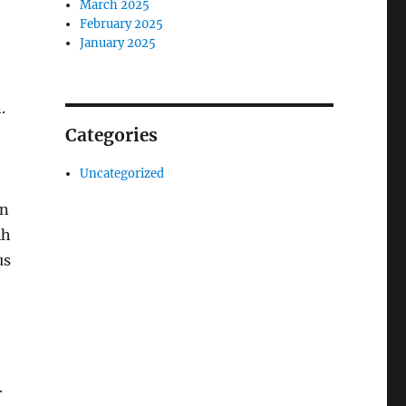
March 2025
February 2025
January 2025
.
Categories
Uncategorized
an
ih
us
.