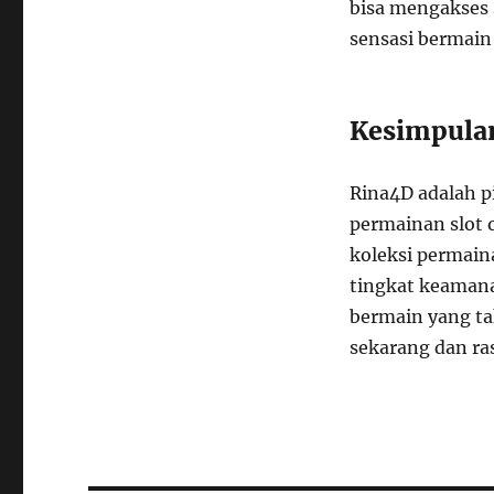
bisa mengakses 
sensasi bermain 
Kesimpula
Rina4D adalah p
permainan slot
koleksi permaina
tingkat keaman
bermain yang ta
sekarang dan ra