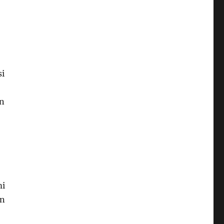
si
in
mi
an