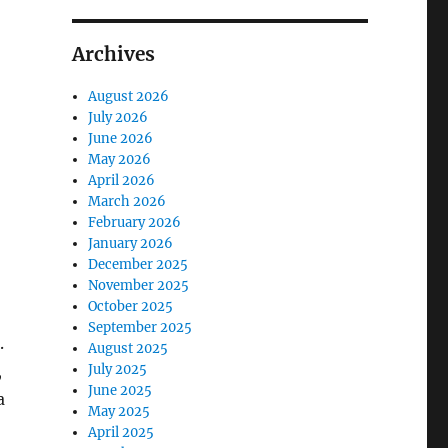
Archives
August 2026
July 2026
June 2026
May 2026
April 2026
March 2026
February 2026
January 2026
December 2025
November 2025
October 2025
September 2025
.
August 2025
,
July 2025
June 2025
a
May 2025
April 2025