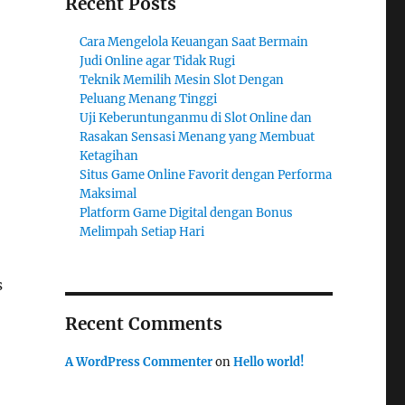
Recent Posts
Cara Mengelola Keuangan Saat Bermain
Judi Online agar Tidak Rugi
Teknik Memilih Mesin Slot Dengan
Peluang Menang Tinggi
Uji Keberuntunganmu di Slot Online dan
Rasakan Sensasi Menang yang Membuat
Ketagihan
Situs Game Online Favorit dengan Performa
Maksimal
Platform Game Digital dengan Bonus
Melimpah Setiap Hari
s
Recent Comments
A WordPress Commenter
on
Hello world!