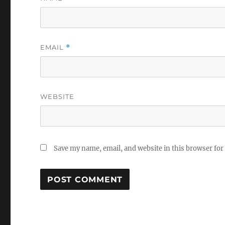
EMAIL
*
WEBSITE
Save my name, email, and website in this browser for