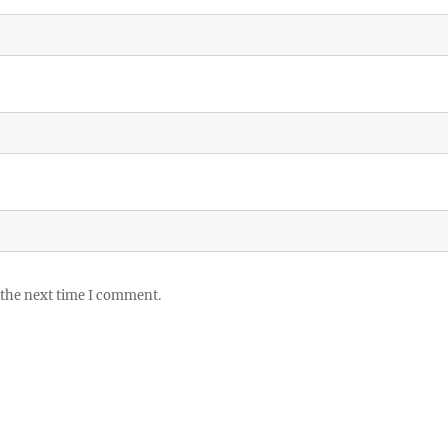
 the next time I comment.