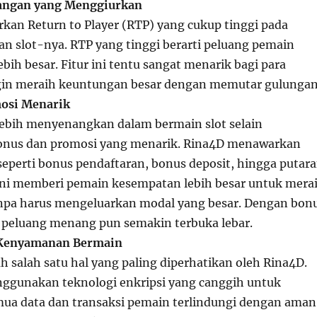
angan yang Menggiurkan
an Return to Player (RTP) yang cukup tinggi pada
n slot-nya. RTP yang tinggi berarti peluang pemain
ih besar. Fitur ini tentu sangat menarik bagi para
gin meraih keuntungan besar dengan memutar gulungan
osi Menarik
lebih menyenangkan dalam bermain slot selain
nus dan promosi yang menarik. Rina4D menawarkan
seperti bonus pendaftaran, bonus deposit, hingga putar
 ini memberi pemain kesempatan lebih besar untuk mera
pa harus mengeluarkan modal yang besar. Dengan bon
peluang menang pun semakin terbuka lebar.
Kenyamanan Bermain
 salah satu hal yang paling diperhatikan oleh Rina4D.
nggunakan teknologi enkripsi yang canggih untuk
a data dan transaksi pemain terlindungi dengan aman