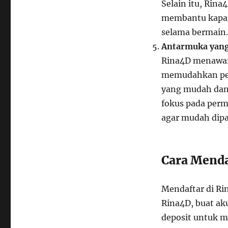
Selain itu, Rin
membantu kapan
selama bermain.
Antarmuka yan
Rina4D menawar
memudahkan pem
yang mudah dan
fokus pada perm
agar mudah dip
Cara Menda
Mendaftar di Ri
Rina4D, buat ak
deposit untuk m