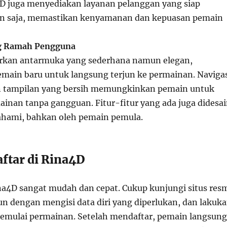
a4D juga menyediakan layanan pelanggan yang siap
 saja, memastikan kenyamanan dan kepuasan pemain
g Ramah Pengguna
kan antarmuka yang sederhana namun elegan,
ain baru untuk langsung terjun ke permainan. Naviga
 tampilan yang bersih memungkinkan pemain untuk
ainan tanpa gangguan. Fitur-fitur yang ada juga didesa
ahami, bahkan oleh pemain pemula.
ftar di Rina4D
na4D sangat mudah dan cepat. Cukup kunjungi situs res
un dengan mengisi data diri yang diperlukan, dan lakuk
emulai permainan. Setelah mendaftar, pemain langsung