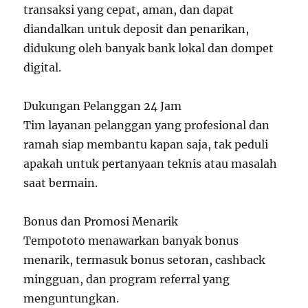
transaksi yang cepat, aman, dan dapat
diandalkan untuk deposit dan penarikan,
didukung oleh banyak bank lokal dan dompet
digital.
Dukungan Pelanggan 24 Jam
Tim layanan pelanggan yang profesional dan
ramah siap membantu kapan saja, tak peduli
apakah untuk pertanyaan teknis atau masalah
saat bermain.
Bonus dan Promosi Menarik
Tempototo menawarkan banyak bonus
menarik, termasuk bonus setoran, cashback
mingguan, dan program referral yang
menguntungkan.