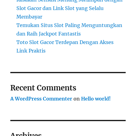
Slot Gacor dan Link Slot yang Selalu
Membayar
Temukan Situs Slot Paling Menguntungkan
dan Raih Jackpot Fantastis
Toto Slot Gacor Terdepan Dengan Akses
Link Praktis
Recent Comments
A WordPress Commenter
on
Hello world!
Archives