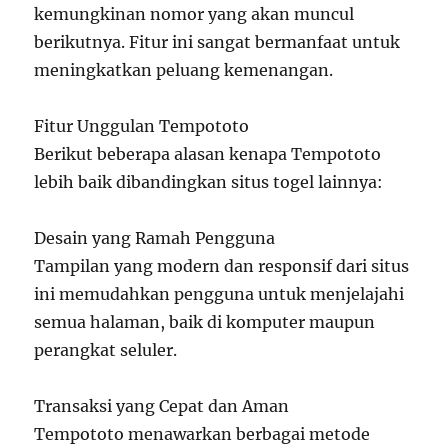
kemungkinan nomor yang akan muncul
berikutnya. Fitur ini sangat bermanfaat untuk
meningkatkan peluang kemenangan.
Fitur Unggulan Tempototo
Berikut beberapa alasan kenapa Tempototo
lebih baik dibandingkan situs togel lainnya:
Desain yang Ramah Pengguna
Tampilan yang modern dan responsif dari situs
ini memudahkan pengguna untuk menjelajahi
semua halaman, baik di komputer maupun
perangkat seluler.
Transaksi yang Cepat dan Aman
Tempototo menawarkan berbagai metode