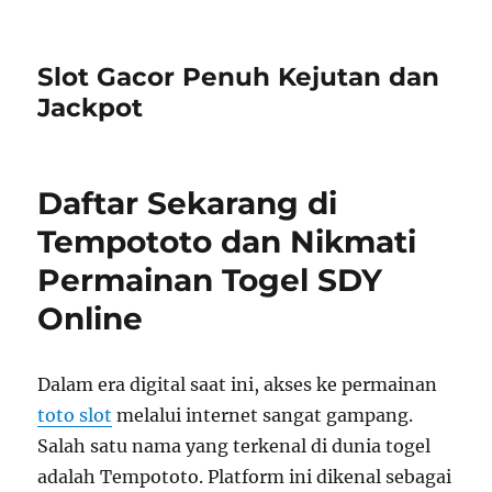
Slot Gacor Penuh Kejutan dan
Jackpot
Daftar Sekarang di
Tempototo dan Nikmati
Permainan Togel SDY
Online
Dalam era digital saat ini, akses ke permainan
toto slot
melalui internet sangat gampang.
Salah satu nama yang terkenal di dunia togel
adalah Tempototo. Platform ini dikenal sebagai