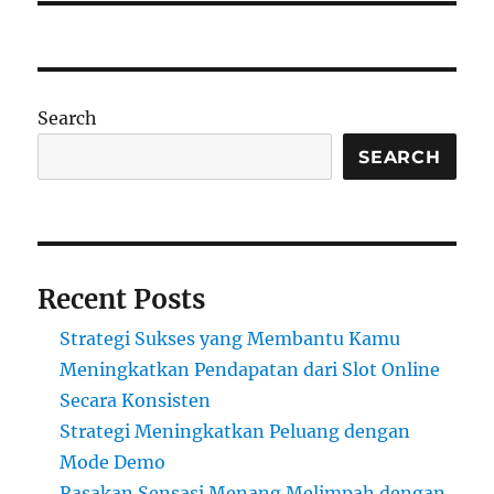
Search
SEARCH
Recent Posts
Strategi Sukses yang Membantu Kamu
Meningkatkan Pendapatan dari Slot Online
Secara Konsisten
Strategi Meningkatkan Peluang dengan
Mode Demo
Rasakan Sensasi Menang Melimpah dengan