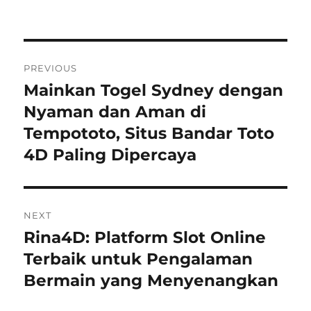
Post
PREVIOUS
navigation
Mainkan Togel Sydney dengan
Previous
post:
Nyaman dan Aman di
Tempototo, Situs Bandar Toto
4D Paling Dipercaya
NEXT
Rina4D: Platform Slot Online
Next
post:
Terbaik untuk Pengalaman
Bermain yang Menyenangkan