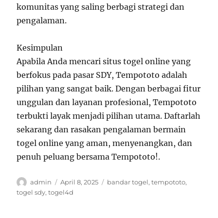
komunitas yang saling berbagi strategi dan
pengalaman.
Kesimpulan
Apabila Anda mencari situs togel online yang
berfokus pada pasar SDY, Tempototo adalah
pilihan yang sangat baik. Dengan berbagai fitur
unggulan dan layanan profesional, Tempototo
terbukti layak menjadi pilihan utama. Daftarlah
sekarang dan rasakan pengalaman bermain
togel online yang aman, menyenangkan, dan
penuh peluang bersama Tempototo!.
Author
Posted
Tags
admin
April 8, 2025
bandar togel
,
tempototo
,
on
togel sdy
,
togel4d