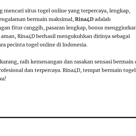
 mencari situs togel online yang terpercaya, lengkap,
 pengalaman bermain maksimal,
Rina4D
adalah
gan fitur canggih, pasaran lengkap, bonus menggiurka
 aman, Rina4D berhasil mengukuhkan dirinya sebagai
ra pecinta togel online di Indonesia.
ekarang, raih kemenangan dan rasakan sensasi bermain 
rofesional dan terpercaya. Rina4D, tempat bermain togel
wa!