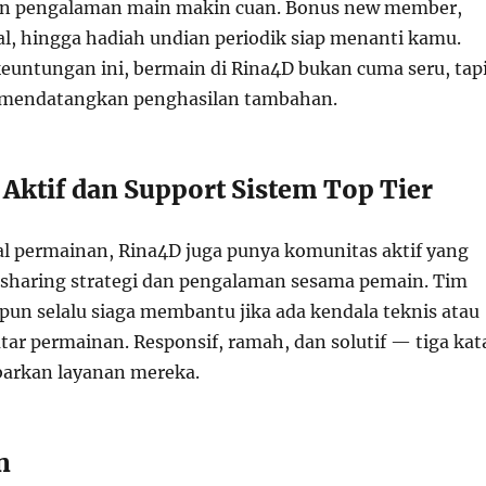
in pengalaman main makin cuan. Bonus new member,
al, hingga hadiah undian periodik siap menanti kamu.
untungan ini, bermain di Rina4D bukan cuma seru, tap
i mendatangkan penghasilan tambahan.
Aktif dan Support Sistem Top Tier
l permainan, Rina4D juga punya komunitas aktif yang
t sharing strategi dan pengalaman sesama pemain. Tim
pun selalu siaga membantu jika ada kendala teknis atau
tar permainan. Responsif, ramah, dan solutif — tiga kat
rkan layanan mereka.
n