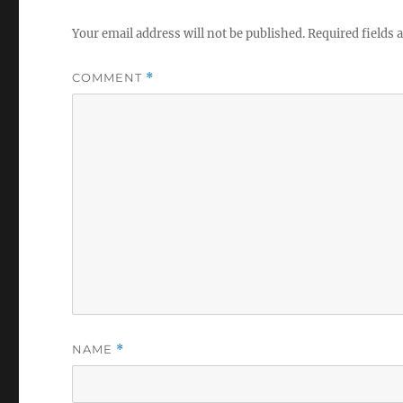
Your email address will not be published.
Required fields
COMMENT
*
NAME
*