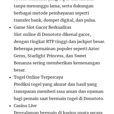
tanpa menunggu lama, serta dukungan
berbagai metode pembayaran seperti
transfer bank, dompet digital, dan pulsa.
Game Slot Gacor Berkualitas
Slot online di Donototo dikenal gacor,
dengan tingkat RTP tinggi dan jackpot besar.
Beberapa permainan populer seperti Aztec
Gems, Starlight Princess, dan Sweet
Bonanza sering memberikan kemenangan
besar.
Togel Online Terpercaya
Prediksi togel yang akurat dan hasil yang
transparan memberi rasa aman dan nyaman
bagi pemain saat bermain togel di Donototo.
Casino Live
Pengalaman bermain di kasino nyata secara