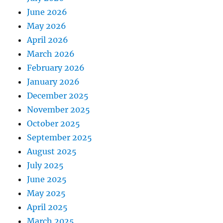
June 2026
May 2026
April 2026
March 2026
February 2026
January 2026
December 2025
November 2025
October 2025
September 2025
August 2025
July 2025
June 2025
May 2025
April 2025
March 2025