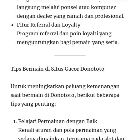
langsung melalui ponsel atau komputer
dengan dealer yang ramah dan profesional.
Fitur Referral dan Loyalty
Program referral dan poin loyalti yang
menguntungkan bagi pemain yang setia.
Tips Bermain di Situs Gacor Donototo
Untuk meningkatkan peluang kemenangan
saat bermain di Donototo, berikut beberapa
tips yang penting:
Pelajari Permainan dengan Baik
Kenali aturan dan pola permainan yang
sedang dimainkan, terutama pada slot dan