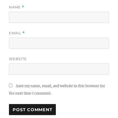
NAME
*
EMAIL
*
WEBSITE
Save my name, email, and website in this browser for
the next time I comment.