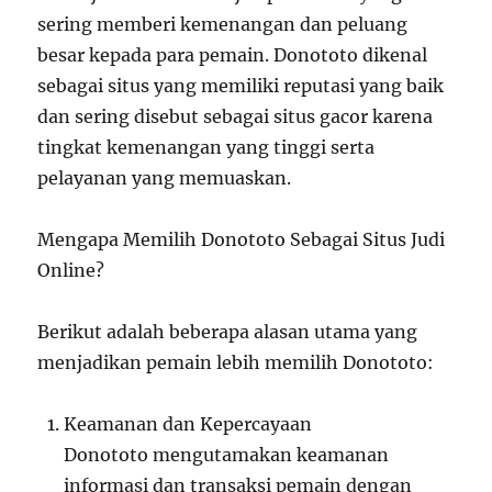
sering memberi kemenangan dan peluang
besar kepada para pemain. Donototo dikenal
sebagai situs yang memiliki reputasi yang baik
dan sering disebut sebagai situs gacor karena
tingkat kemenangan yang tinggi serta
pelayanan yang memuaskan.
Mengapa Memilih Donototo Sebagai Situs Judi
Online?
Berikut adalah beberapa alasan utama yang
menjadikan pemain lebih memilih Donototo:
Keamanan dan Kepercayaan
Donototo mengutamakan keamanan
informasi dan transaksi pemain dengan