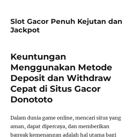
Slot Gacor Penuh Kejutan dan
Jackpot
Keuntungan
Menggunakan Metode
Deposit dan Withdraw
Cepat di Situs Gacor
Donototo
Dalam dunia game online, mencari situs yang
aman, dapat dipercaya, dan memberikan
banyak kemenangan adalah hal utama bagi