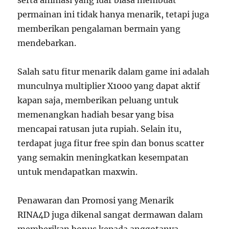
serta animasi yang luar biasa membuat
permainan ini tidak hanya menarik, tetapi juga
memberikan pengalaman bermain yang
mendebarkan.
Salah satu fitur menarik dalam game ini adalah
munculnya multiplier X1000 yang dapat aktif
kapan saja, memberikan peluang untuk
memenangkan hadiah besar yang bisa
mencapai ratusan juta rupiah. Selain itu,
terdapat juga fitur free spin dan bonus scatter
yang semakin meningkatkan kesempatan
untuk mendapatkan maxwin.
Penawaran dan Promosi yang Menarik
RINA4D juga dikenal sangat dermawan dalam