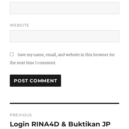
WEBSITE
Save my name, email, and website in this browser for
the next time I comment.
Post
PREVIOUS
navigation
Login RINA4D & Buktikan JP
Previous