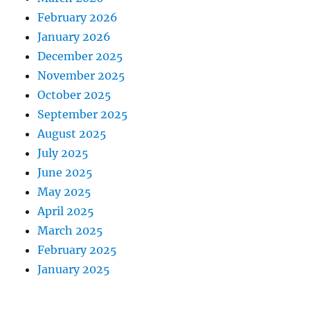
February 2026
January 2026
December 2025
November 2025
October 2025
September 2025
August 2025
July 2025
June 2025
May 2025
April 2025
March 2025
February 2025
January 2025