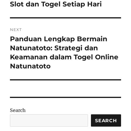
post:
Slot dan Togel Setiap Hari
NEXT
Panduan Lengkap Bermain
Next
post:
Natunatoto: Strategi dan
Keamanan dalam Togel Online
Natunatoto
Search
SEARCH