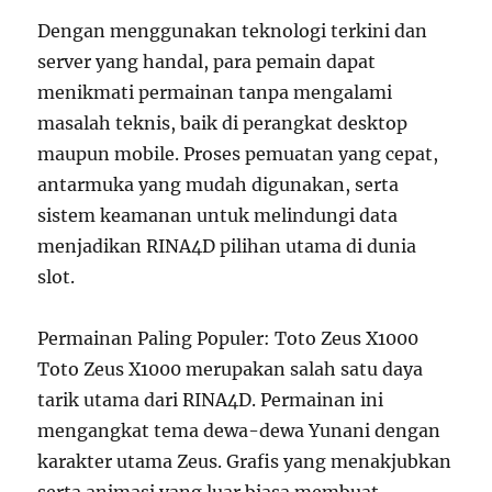
Dengan menggunakan teknologi terkini dan
server yang handal, para pemain dapat
menikmati permainan tanpa mengalami
masalah teknis, baik di perangkat desktop
maupun mobile. Proses pemuatan yang cepat,
antarmuka yang mudah digunakan, serta
sistem keamanan untuk melindungi data
menjadikan RINA4D pilihan utama di dunia
slot.
Permainan Paling Populer: Toto Zeus X1000
Toto Zeus X1000 merupakan salah satu daya
tarik utama dari RINA4D. Permainan ini
mengangkat tema dewa-dewa Yunani dengan
karakter utama Zeus. Grafis yang menakjubkan