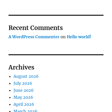
Recent Comments
A WordPress Commenter
on
Hello world!
Archives
August 2026
July 2026
June 2026
May 2026
April 2026
March 2026