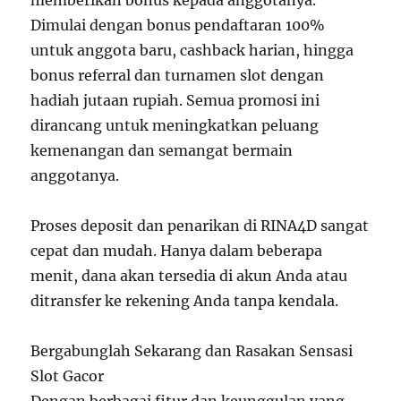
memberikan bonus kepada anggotanya.
Dimulai dengan bonus pendaftaran 100%
untuk anggota baru, cashback harian, hingga
bonus referral dan turnamen slot dengan
hadiah jutaan rupiah. Semua promosi ini
dirancang untuk meningkatkan peluang
kemenangan dan semangat bermain
anggotanya.
Proses deposit dan penarikan di RINA4D sangat
cepat dan mudah. Hanya dalam beberapa
menit, dana akan tersedia di akun Anda atau
ditransfer ke rekening Anda tanpa kendala.
Bergabunglah Sekarang dan Rasakan Sensasi
Slot Gacor