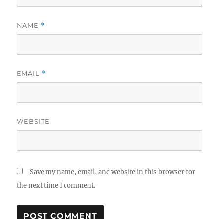
NAME
*
EMAIL
*
WEBSITE
Save my name, email, and website in this browser for
the next time I comment.