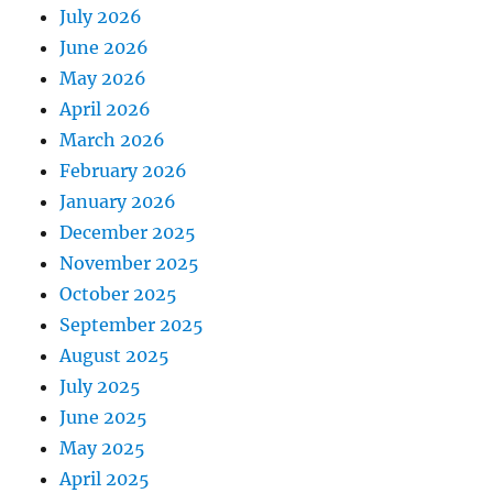
July 2026
June 2026
May 2026
April 2026
March 2026
February 2026
January 2026
December 2025
November 2025
October 2025
September 2025
August 2025
July 2025
June 2025
May 2025
April 2025