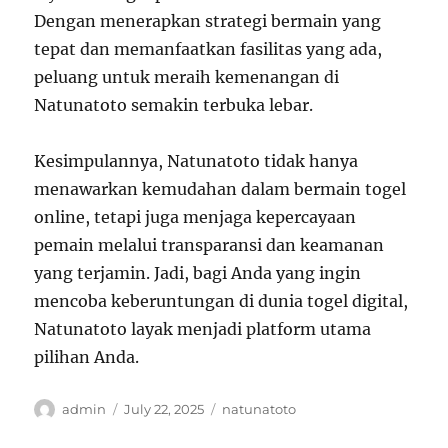
Dengan menerapkan strategi bermain yang
tepat dan memanfaatkan fasilitas yang ada,
peluang untuk meraih kemenangan di
Natunatoto semakin terbuka lebar.
Kesimpulannya, Natunatoto tidak hanya
menawarkan kemudahan dalam bermain togel
online, tetapi juga menjaga kepercayaan
pemain melalui transparansi dan keamanan
yang terjamin. Jadi, bagi Anda yang ingin
mencoba keberuntungan di dunia togel digital,
Natunatoto layak menjadi platform utama
pilihan Anda.
Author
Posted
Tags
admin
July 22, 2025
natunatoto
on