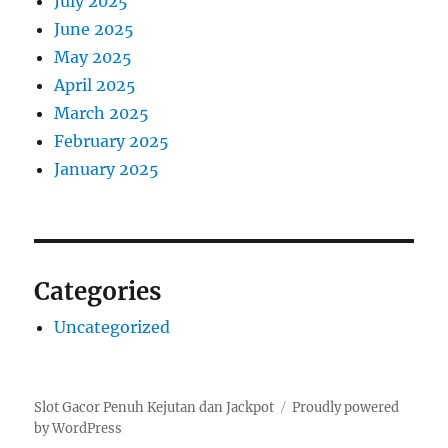
July 2025
June 2025
May 2025
April 2025
March 2025
February 2025
January 2025
Categories
Uncategorized
Slot Gacor Penuh Kejutan dan Jackpot
Proudly powered
by WordPress