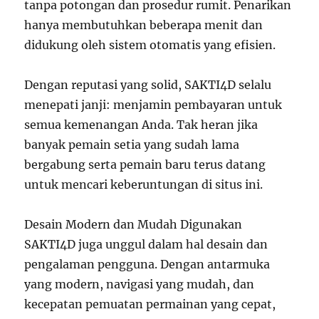
tanpa potongan dan prosedur rumit. Penarikan
hanya membutuhkan beberapa menit dan
didukung oleh sistem otomatis yang efisien.
Dengan reputasi yang solid, SAKTI4D selalu
menepati janji: menjamin pembayaran untuk
semua kemenangan Anda. Tak heran jika
banyak pemain setia yang sudah lama
bergabung serta pemain baru terus datang
untuk mencari keberuntungan di situs ini.
Desain Modern dan Mudah Digunakan
SAKTI4D juga unggul dalam hal desain dan
pengalaman pengguna. Dengan antarmuka
yang modern, navigasi yang mudah, dan
kecepatan pemuatan permainan yang cepat,