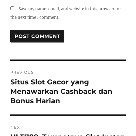
Save my name, email, and website in this browser for
the next time I comment.
Post
PREVIOUS
navigation
Situs Slot Gacor yang
Previous
post:
Menawarkan Cashback dan
Bonus Harian
NEXT