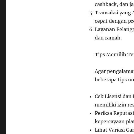
cashback, dan ja
Transaksi yang 
cepat dengan pr
Layanan Pelangg
dan ramah.
Tips Memilih Te
Agar pengalama
beberapa tips un
Cek Lisensi dan 
memiliki izin re
Periksa Reputasi
kepercayaan pla
Lihat Variasi G