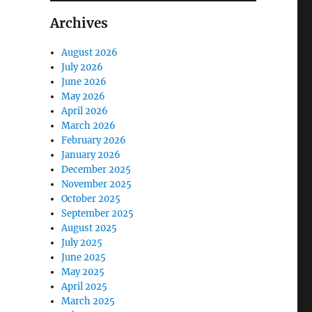
Archives
August 2026
July 2026
June 2026
May 2026
April 2026
March 2026
February 2026
January 2026
December 2025
November 2025
October 2025
September 2025
August 2025
July 2025
June 2025
May 2025
,
April 2025
March 2025