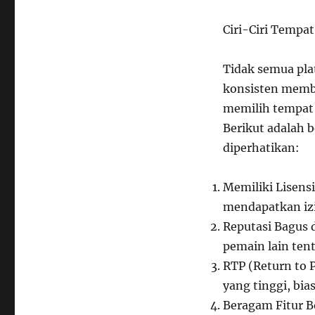
Ciri-Ciri Tempat
Tidak semua pla
konsisten membe
memilih tempat 
Berikut adalah b
diperhatikan:
Memiliki Lisens
mendapatkan izi
Reputasi Bagus d
pemain lain te
RTP (Return to
yang tinggi, bia
Beragam Fitur B