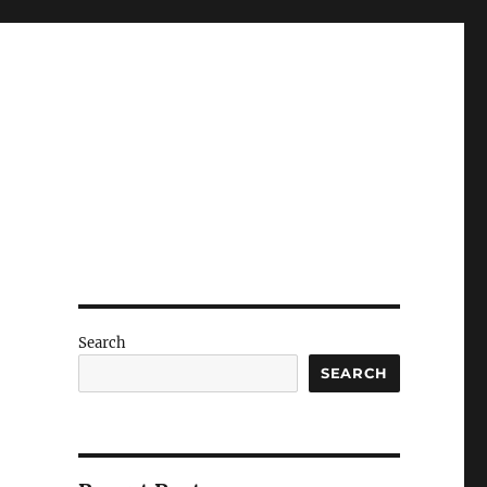
Search
SEARCH