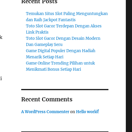
Recent Posts
Temukan Situs Slot Paling Menguntungkan
dan Raih Jackpot Fantastis
Toto Slot Gacor Terdepan Dengan Akses
Link Praktis
k
Toto Slot Gacor Dengan Desain Modern
Dan Gameplay Seru
Game Digital Populer Dengan Hadiah
Menarik Setiap Hari
Game Online Trending Pilihan untuk
Menikmati Bonus Setiap Hari
i
Recent Comments
A WordPress Commenter
on
Hello world!