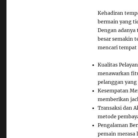
Kehadiran tempa
bermain yang t
Dengan adanya 
besar semakin t
mencari tempat 
Kualitas Pelaya
menawarkan fitu
pelanggan yang 
Kesempatan Mena
memberikan jac
Transaksi dan A
metode pembaya
Pengalaman Ber
pemain merasa l