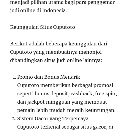
menjadi pilihan utama bagi para penggemar
judi online di Indonesia.
Keunggulan Situs Cuputoto
Berikut adalah beberapa keunggulan dari
Cuputoto yang membuatnya menonjol
dibandingkan situs judi online lainnya:
Promo dan Bonus Menarik
Cuputoto memberikan berbagai promosi
seperti bonus deposit, cashback, free spin,
dan jackpot mingguan yang membuat
pemain lebih mudah meraih keuntungan.
Sistem Gacor yang Terpercaya
Cuputoto terkenal sebagai situs gacor, di