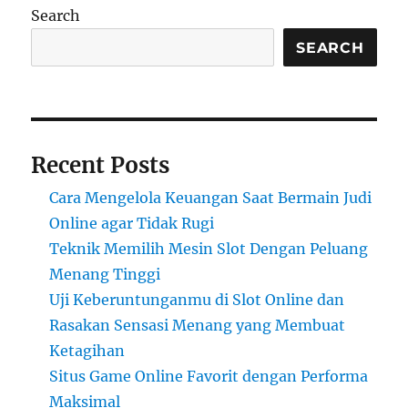
Search
SEARCH
Recent Posts
Cara Mengelola Keuangan Saat Bermain Judi
Online agar Tidak Rugi
Teknik Memilih Mesin Slot Dengan Peluang
Menang Tinggi
Uji Keberuntunganmu di Slot Online dan
Rasakan Sensasi Menang yang Membuat
Ketagihan
Situs Game Online Favorit dengan Performa
Maksimal