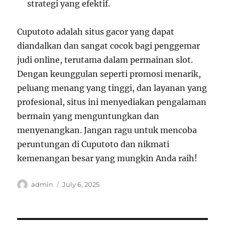
strategi yang efektif.
Cuputoto adalah situs gacor yang dapat
diandalkan dan sangat cocok bagi penggemar
judi online, terutama dalam permainan slot.
Dengan keunggulan seperti promosi menarik,
peluang menang yang tinggi, dan layanan yang
profesional, situs ini menyediakan pengalaman
bermain yang menguntungkan dan
menyenangkan. Jangan ragu untuk mencoba
peruntungan di Cuputoto dan nikmati
kemenangan besar yang mungkin Anda raih!
Author
Posted
admin
July 6, 2025
on