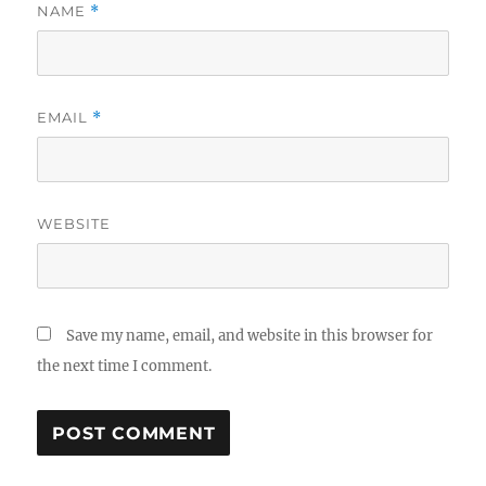
NAME
*
EMAIL
*
WEBSITE
Save my name, email, and website in this browser for
the next time I comment.