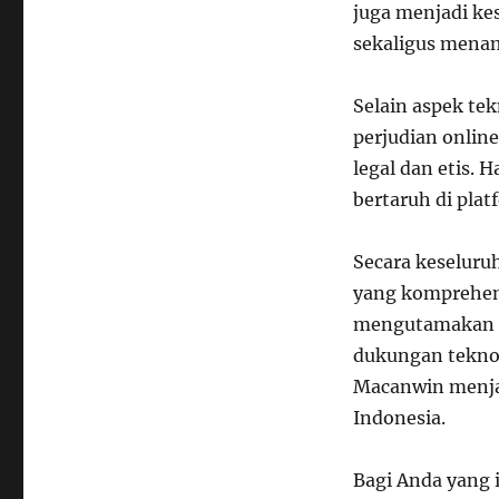
juga menjadi k
sekaligus mena
Selain aspek te
perjudian online
legal dan etis. 
bertaruh di pla
Secara keseluru
yang komprehens
mengutamakan 
dukungan teknol
Macanwin menjad
Indonesia.
Bagi Anda yang 