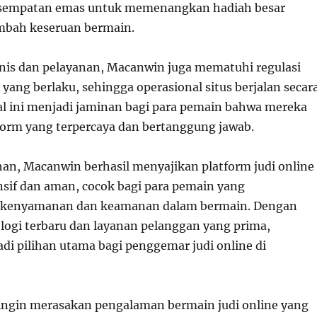
esempatan emas untuk memenangkan hadiah besar
mbah keseruan bermain.
knis dan pelayanan, Macanwin juga mematuhi regulasi
 yang berlaku, sehingga operasional situs berjalan secar
Hal ini menjadi jaminan bagi para pemain bahwa mereka
tform yang terpercaya dan bertanggung jawab.
han, Macanwin berhasil menyajikan platform judi online
if dan aman, cocok bagi para pemain yang
kenyamanan dan keamanan dalam bermain. Dengan
ogi terbaru dan layanan pelanggan yang prima,
i pilihan utama bagi penggemar judi online di
ingin merasakan pengalaman bermain judi online yang