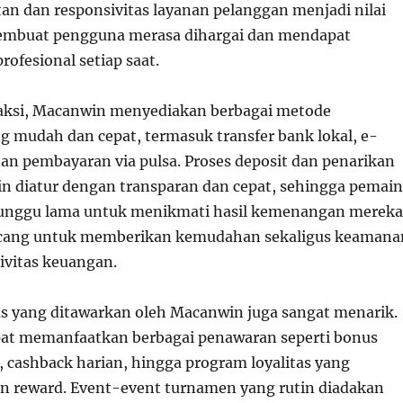
tan dan responsivitas layanan pelanggan menjadi nilai
mbuat pengguna merasa dihargai dan mendapat
rofesional setiap saat.
saksi, Macanwin menyediakan berbagai metode
 mudah dan cepat, termasuk transfer bank lokal, e-
dan pembayaran via pulsa. Proses deposit dan penarikan
n diatur dengan transparan dan cepat, sehingga pemain
nunggu lama untuk menikmati hasil kemenangan mereka
ancang untuk memberikan kemudahan sekaligus keamana
ivitas keuangan.
 yang ditawarkan oleh Macanwin juga sangat menarik.
pat memanfaatkan berbagai penawaran seperti bonus
, cashback harian, hingga program loyalitas yang
 reward. Event-event turnamen yang rutin diadakan