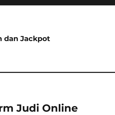
n dan Jackpot
rm Judi Online