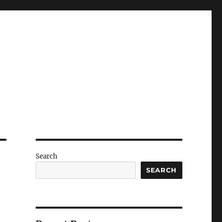
Search
SEARCH