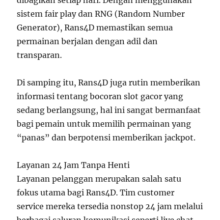
dibagikan setiap hari. Dengan menggunakan
sistem fair play dan RNG (Random Number
Generator), Rans4D memastikan semua
permainan berjalan dengan adil dan
transparan.
Di samping itu, Rans4D juga rutin memberikan
informasi tentang bocoran slot gacor yang
sedang berlangsung, hal ini sangat bermanfaat
bagi pemain untuk memilih permainan yang
“panas” dan berpotensi memberikan jackpot.
Layanan 24 Jam Tanpa Henti
Layanan pelanggan merupakan salah satu
fokus utama bagi Rans4D. Tim customer
service mereka tersedia nonstop 24 jam melalui