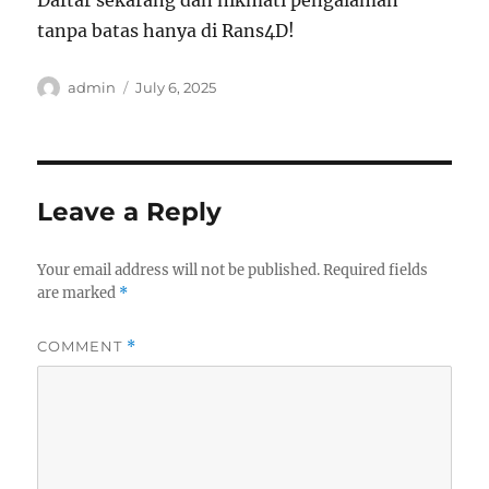
Daftar sekarang dan nikmati pengalaman
tanpa batas hanya di Rans4D!
Author
Posted
admin
July 6, 2025
on
Leave a Reply
Your email address will not be published.
Required fields
are marked
*
COMMENT
*