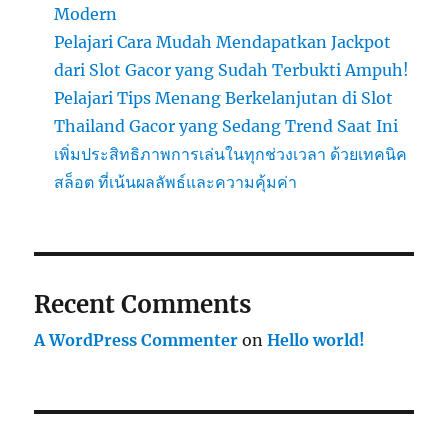
Modern
Pelajari Cara Mudah Mendapatkan Jackpot
dari Slot Gacor yang Sudah Terbukti Ampuh!
Pelajari Tips Menang Berkelanjutan di Slot
Thailand Gacor yang Sedang Trend Saat Ini
เพิ่มประสิทธิภาพการเล่นในทุกช่วงเวลา ด้วยเทคนิค
สล็อต ที่เน้นผลลัพธ์และความคุ้มค่า
Recent Comments
A WordPress Commenter
on
Hello world!