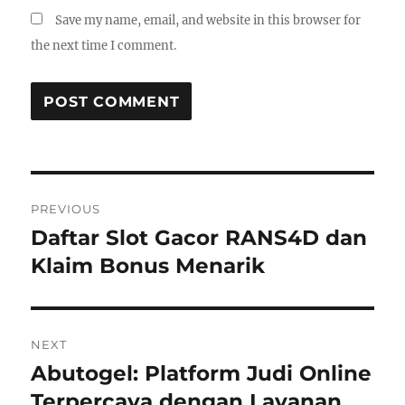
Save my name, email, and website in this browser for
the next time I comment.
Post
PREVIOUS
navigation
Daftar Slot Gacor RANS4D dan
Previous
post:
Klaim Bonus Menarik
NEXT
Abutogel: Platform Judi Online
Next
post:
Terpercaya dengan Layanan