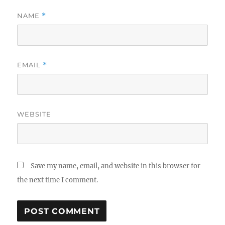
NAME
*
EMAIL
*
WEBSITE
Save my name, email, and website in this browser for
the next time I comment.