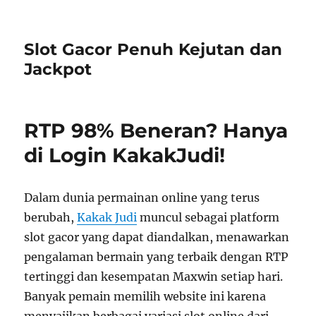
Slot Gacor Penuh Kejutan dan
Jackpot
RTP 98% Beneran? Hanya
di Login KakakJudi!
Dalam dunia permainan online yang terus
berubah,
Kakak Judi
muncul sebagai platform
slot gacor yang dapat diandalkan, menawarkan
pengalaman bermain yang terbaik dengan RTP
tertinggi dan kesempatan Maxwin setiap hari.
Banyak pemain memilih website ini karena