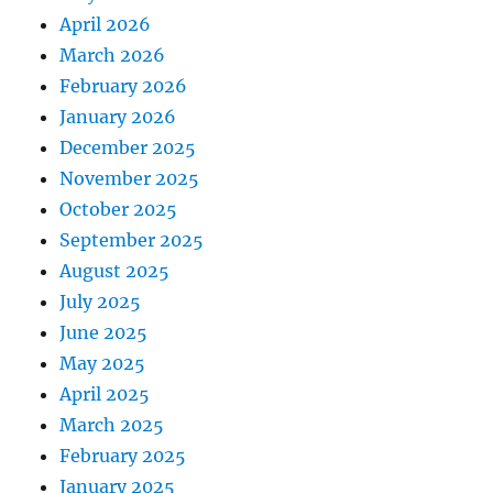
April 2026
March 2026
February 2026
January 2026
December 2025
November 2025
October 2025
September 2025
August 2025
July 2025
June 2025
May 2025
April 2025
March 2025
February 2025
January 2025