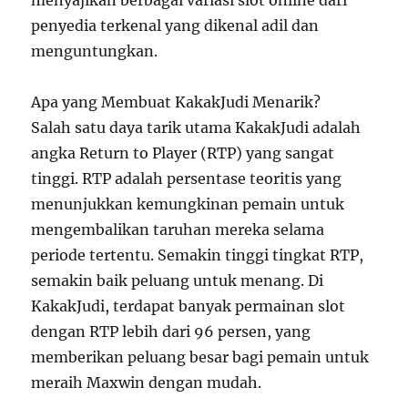
menyajikan berbagai variasi slot online dari
penyedia terkenal yang dikenal adil dan
menguntungkan.
Apa yang Membuat KakakJudi Menarik?
Salah satu daya tarik utama KakakJudi adalah
angka Return to Player (RTP) yang sangat
tinggi. RTP adalah persentase teoritis yang
menunjukkan kemungkinan pemain untuk
mengembalikan taruhan mereka selama
periode tertentu. Semakin tinggi tingkat RTP,
semakin baik peluang untuk menang. Di
KakakJudi, terdapat banyak permainan slot
dengan RTP lebih dari 96 persen, yang
memberikan peluang besar bagi pemain untuk
meraih Maxwin dengan mudah.