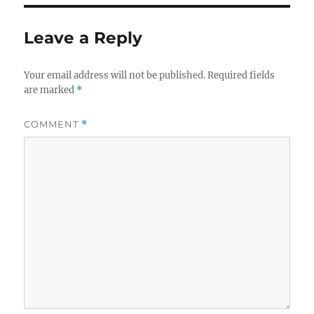
Leave a Reply
Your email address will not be published.
Required fields
are marked
*
COMMENT
*