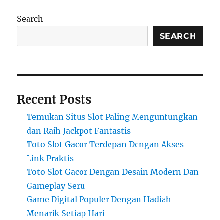
Search
SEARCH
Recent Posts
Temukan Situs Slot Paling Menguntungkan
dan Raih Jackpot Fantastis
Toto Slot Gacor Terdepan Dengan Akses
Link Praktis
Toto Slot Gacor Dengan Desain Modern Dan
Gameplay Seru
Game Digital Populer Dengan Hadiah
Menarik Setiap Hari