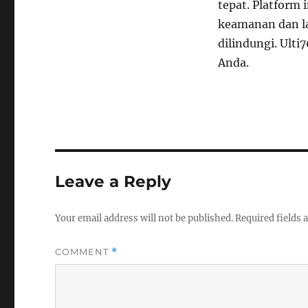
tepat. Platform 
keamanan dan l
dilindungi. Ulti7
Anda.
Leave a Reply
Your email address will not be published.
Required fields
COMMENT
*