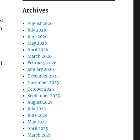
Archives
ra
August 2026
n
July 2026
June 2026
May 2026
April 2026
March 2026
i
February 2026
January 2026
December 2025
November 2025
October 2025
September 2025
August 2025
July 2025
June 2025
May 2025
April 2025
March 2025