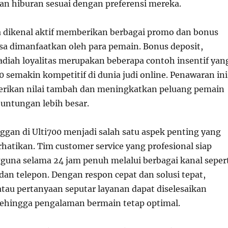
 hiburan sesuai dengan preferensi mereka.
ga dikenal aktif memberikan berbagai promo dan bonus
sa dimanfaatkan oleh para pemain. Bonus deposit,
adiah loyalitas merupakan beberapa contoh insentif yan
 semakin kompetitif di dunia judi online. Penawaran ini
rikan nilai tambah dan meningkatkan peluang pemain
untungan lebih besar.
gan di Ulti700 menjadi salah satu aspek penting yang
rhatikan. Tim customer service yang profesional siap
na selama 24 jam penuh melalui berbagai kanal seper
, dan telepon. Dengan respon cepat dan solusi tepat,
atau pertanyaan seputar layanan dapat diselesaikan
sehingga pengalaman bermain tetap optimal.