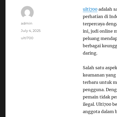
ulti700
adalah sa
perhatian di Ind
Author
admin
terpercaya deng
Posted
July 4, 2025
ini, judi online
on
Tags
ulti700
peluang mendapa
berbagai keungg
daring.
Salah satu aspe
keamanan yang c
terbaru untuk m
pengguna. Denga
pemain tidak pe
ilegal. Ulti700
anggota dalam b