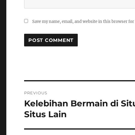
Save my name, email, and website in this browser for
Post
PREVIOUS
navigation
Kelebihan Bermain di Si
Previous
post:
Situs Lain