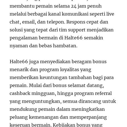
membantu pemain selama 24 jam penuh
melalui berbagai kanal komunikasi seperti live
chat, email, dan telepon. Respons cepat dan
solusi yang tepat dari tim support menjadikan
pengalaman bermain di Halte66 semakin
nyaman dan bebas hambatan.
Halte66 juga menyediakan beragam bonus
menarik dan program loyalitas yang
memberikan keuntungan tambahan bagi para
pemain. Mulai dari bonus selamat datang,
cashback mingguan, hingga program referral
yang menguntungkan, semua dirancang untuk
mendukung pemain dalam meningkatkan
peluang kemenangan dan memperpanjang
keseruan bermain. Kebijakan bonus yang