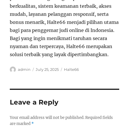
berkualitas, sistem keamanan terbaik, akses
mudah, layanan pelanggan responsif, serta
bonus menarik, Halte66 menjadi pilihan utama
bagi para penggemar judi online di Indonesia.
Bagi yang ingin menikmati taruhan secara
nyaman dan terpercaya, Halte66 merupakan
solusi terbaik yang layak dipertimbangkan.
Author
Posted
Tags
admin
July 25, 2025
Halte66
on
Leave a Reply
Your email address will not be published.
Required fields
are marked
*