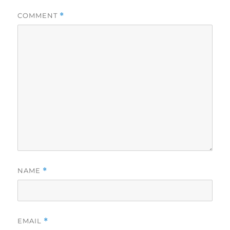
COMMENT
*
NAME
*
EMAIL
*