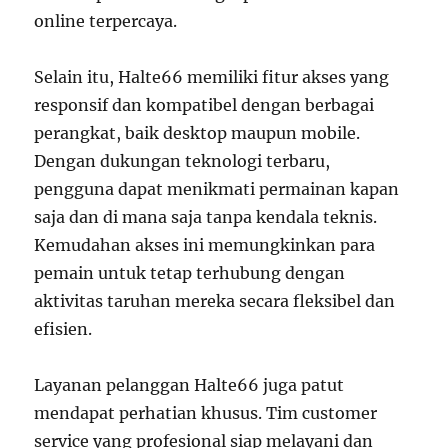
online terpercaya.
Selain itu, Halte66 memiliki fitur akses yang
responsif dan kompatibel dengan berbagai
perangkat, baik desktop maupun mobile.
Dengan dukungan teknologi terbaru,
pengguna dapat menikmati permainan kapan
saja dan di mana saja tanpa kendala teknis.
Kemudahan akses ini memungkinkan para
pemain untuk tetap terhubung dengan
aktivitas taruhan mereka secara fleksibel dan
efisien.
Layanan pelanggan Halte66 juga patut
mendapat perhatian khusus. Tim customer
service yang profesional siap melayani dan