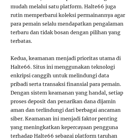
mudah melalui satu platform. Halte66 juga
rutin memperbarui koleksi permainannya agar
para pemain selalu mendapatkan pengalaman
terbaru dan tidak bosan dengan pilihan yang
terbatas.
Kedua, keamanan menjadi prioritas utama di
Halte66. Situs ini menggunakan teknologi
enkripsi canggih untuk melindungi data
pribadi serta transaksi finansial para pemain.
Dengan sistem keamanan yang handal, setiap
proses deposit dan penarikan dana dijamin
aman dan terlindungi dari berbagai ancaman
siber. Keamanan ini menjadi faktor penting
yang meningkatkan kepercayaan pengguna
terhadap Halte66 sebagai platform taruhan