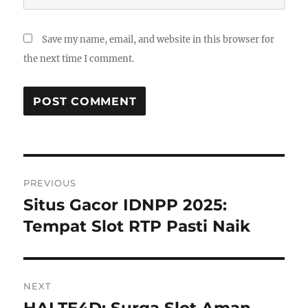
Save my name, email, and website in this browser for
the next time I comment.
Post
PREVIOUS
navigation
Situs Gacor IDNPP 2025:
Previous
post:
Tempat Slot RTP Pasti Naik
NEXT
Next