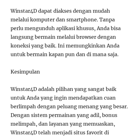
Winstar4D dapat diakses dengan mudah
melalui komputer dan smartphone. Tanpa
perlu mengunduh aplikasi khusus, Anda bisa
langsung bermain melalui browser dengan
koneksi yang baik. Ini memungkinkan Anda
untuk bermain kapan pun dan di mana saja.
Kesimpulan
Winstar4D adalah pilihan yang sangat baik
untuk Anda yang ingin mendapatkan cuan
berlimpah dengan peluang menang yang besar.
Dengan sistem permainan yang adil, bonus
melimpah, dan layanan yang memuaskan,
Winstar4D telah menjadi situs favorit di