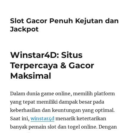
Slot Gacor Penuh Kejutan dan
Jackpot
Winstar4D: Situs
Terpercaya & Gacor
Maksimal
Dalam dunia game online, memilih platform
yang tepat memiliki dampak besar pada
keberhasilan dan keuntungan yang optimal.
Saat ini,
winstar4d
menarik ketertarikan
banyak pemain slot dan togel online. Dengan