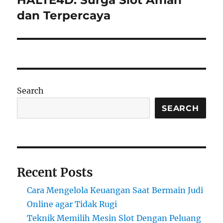
HALTE4D: Surga Slot Aman
post:
dan Terpercaya
Search
SEARCH
Recent Posts
Cara Mengelola Keuangan Saat Bermain Judi
Online agar Tidak Rugi
Teknik Memilih Mesin Slot Dengan Peluang