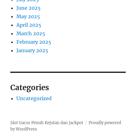
June 2025
May 2025
April 2025
March 2025
February 2025
January 2025
Categories
Uncategorized
Slot Gacor Penuh Kejutan dan Jackpot
Proudly powered
by WordPress