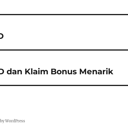
D
D dan Klaim Bonus Menarik
 by WordPress