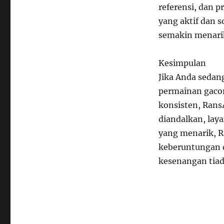
referensi, dan p
yang aktif dan 
semakin menari
Kesimpulan
Jika Anda sedan
permainan gacor
konsisten, Rans
diandalkan, lay
yang menarik, 
keberuntungan d
kesenangan tiad