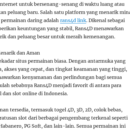
nternet untuk bersenang-senang di waktu luang atau
 peluang baru. Salah satu platform yang menarik min
 permainan daring adalah
rans4d link
. Dikenal sebagai
berikan keuntungan yang stabil, Rans4D menawarkan
arik dan peluang besar untuk meraih kemenangan.
Menarik dan Aman
kadar situs permainan biasa. Dengan antarmuka yang
 akses yang cepat, dan tingkat keamanan yang tinggi,
enawarkan kenyamanan dan perlindungan bagi semua
ulah sebabnya Rans4D menjadi favorit di antara para
dan slot online di Indonesia.
an tersedia, termasuk togel 4D, 3D, 2D, colok bebas,
ratusan slot dari berbagai pengembang terkenal seperti
Habanero, PG Soft, dan lain-lain. Semua permainan ini