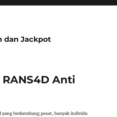
n dan Jackpot
r RANS4D Anti
al yang berkembang pesat, banyak individu