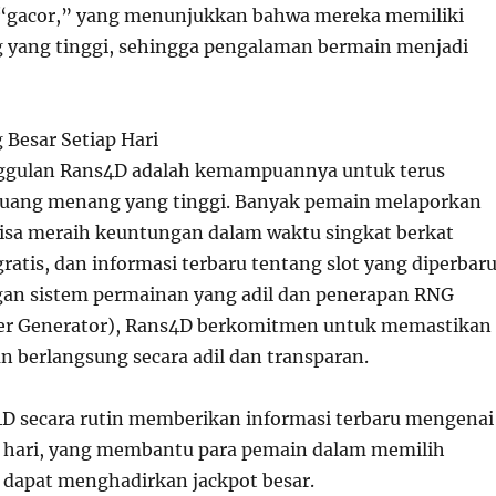
 “gacor,” yang menunjukkan bahwa mereka memiliki
 yang tinggi, sehingga pengalaman bermain menjadi
Besar Setiap Hari
nggulan Rans4D adalah kemampuannya untuk terus
uang menang yang tinggi. Banyak pemain melaporkan
sa meraih keuntungan dalam waktu singkat berkat
ratis, dan informasi terbaru tentang slot yang diperbaru
ngan sistem permainan yang adil dan penerapan RNG
 Generator), Rans4D berkomitmen untuk memastikan
 berlangsung secara adil dan transparan.
s4D secara rutin memberikan informasi terbaru mengenai
ap hari, yang membantu para pemain dalam memilih
dapat menghadirkan jackpot besar.