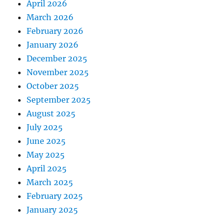
April 2026
March 2026
February 2026
January 2026
December 2025
November 2025
October 2025
September 2025
August 2025
July 2025
June 2025
May 2025
April 2025
March 2025
February 2025
January 2025