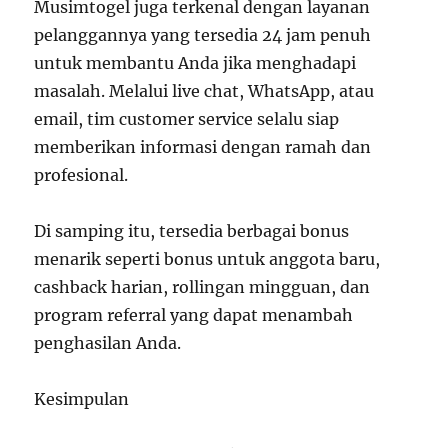
Musimtogel juga terkenal dengan layanan
pelanggannya yang tersedia 24 jam penuh
untuk membantu Anda jika menghadapi
masalah. Melalui live chat, WhatsApp, atau
email, tim customer service selalu siap
memberikan informasi dengan ramah dan
profesional.
Di samping itu, tersedia berbagai bonus
menarik seperti bonus untuk anggota baru,
cashback harian, rollingan mingguan, dan
program referral yang dapat menambah
penghasilan Anda.
Kesimpulan