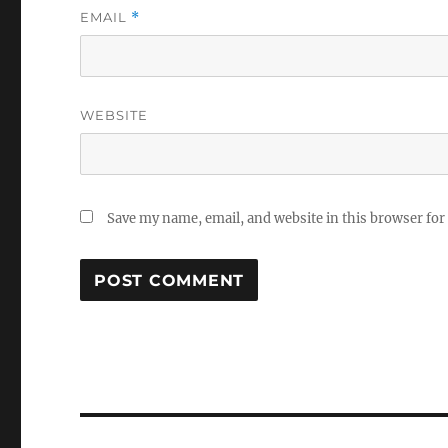
EMAIL
*
WEBSITE
Save my name, email, and website in this browser for
Post