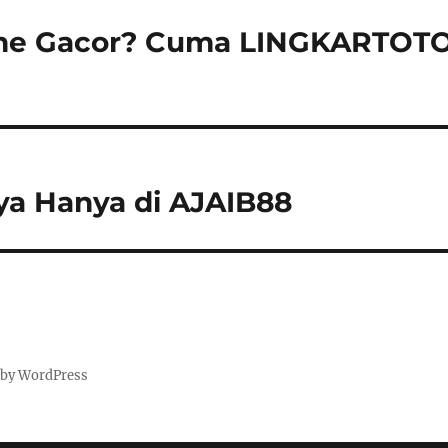
nline Gacor? Cuma LINGKARTOT
ya Hanya di AJAIB88
 by WordPress