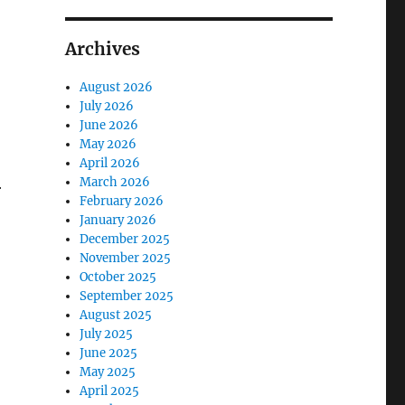
Archives
August 2026
July 2026
June 2026
May 2026
April 2026
March 2026
r
February 2026
January 2026
December 2025
November 2025
October 2025
September 2025
August 2025
July 2025
June 2025
May 2025
April 2025