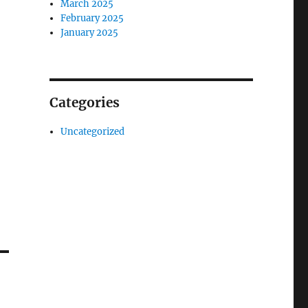
March 2025
February 2025
January 2025
Categories
Uncategorized