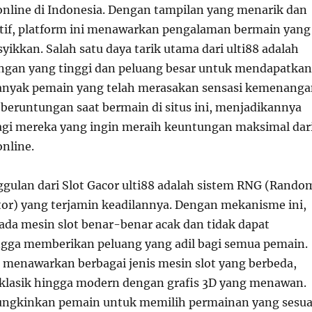
online di Indonesia. Dengan tampilan yang menarik dan
vatif, platform ini menawarkan pengalaman bermain yang
ikkan. Salah satu daya tarik utama dari ulti88 adalah
ngan yang tinggi dan peluang besar untuk mendapatkan
Banyak pemain yang telah merasakan sensasi kemenang
beruntungan saat bermain di situs ini, menjadikannya
agi mereka yang ingin meraih keuntungan maksimal dar
nline.
ggulan dari Slot Gacor ulti88 adalah sistem RNG (Rando
r) yang terjamin keadilannya. Dengan mekanisme ini,
pada mesin slot benar-benar acak dan tidak dapat
ingga memberikan peluang yang adil bagi semua pemain.
88 menawarkan berbagai jenis mesin slot yang berbeda,
 klasik hingga modern dengan grafis 3D yang menawan.
ungkinkan pemain untuk memilih permainan yang sesua