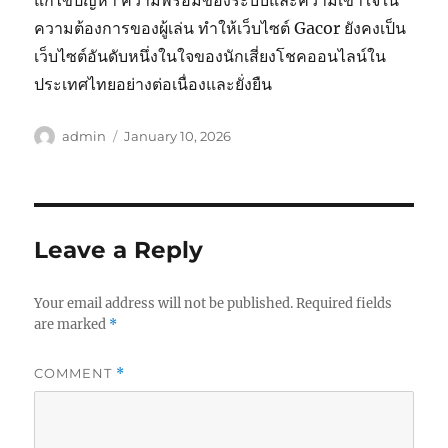
แก้ไขปัญหา ความพร้อมของระบบและความเข้าใจใน
ความต้องการของผู้เล่น ทำให้เว็บไซต์ Gacor ยังคงเป็น
เว็บไซต์อันดับหนึ่งในใจของนักเสี่ยงโชคออนไลน์ใน
ประเทศไทยอย่างต่อเนื่องและยั่งยืน
Author
Posted
admin
January 10, 2026
on
Leave a Reply
Your email address will not be published.
Required fields
are marked
*
COMMENT
*