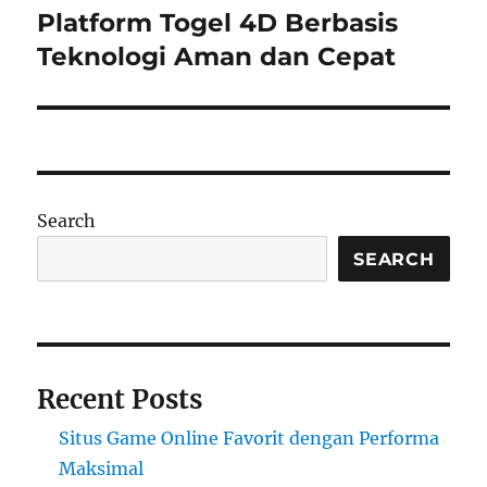
Platform Togel 4D Berbasis
Next
post:
Teknologi Aman dan Cepat
Search
SEARCH
Recent Posts
Situs Game Online Favorit dengan Performa
Maksimal