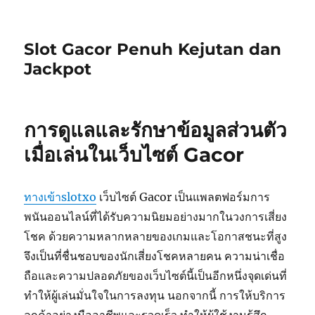
Slot Gacor Penuh Kejutan dan
Jackpot
การดูแลและรักษาข้อมูลส่วนตัว
เมื่อเล่นในเว็บไซต์ Gacor
ทางเข้าslotxo
เว็บไซต์ Gacor เป็นแพลตฟอร์มการ
พนันออนไลน์ที่ได้รับความนิยมอย่างมากในวงการเสี่ยง
โชค ด้วยความหลากหลายของเกมและโอกาสชนะที่สูง
จึงเป็นที่ชื่นชอบของนักเสี่ยงโชคหลายคน ความน่าเชื่อ
ถือและความปลอดภัยของเว็บไซต์นี้เป็นอีกหนึ่งจุดเด่นที่
ทำให้ผู้เล่นมั่นใจในการลงทุน นอกจากนี้ การให้บริการ