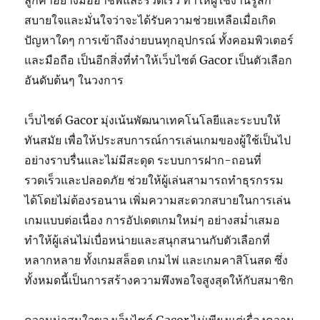
ลูกค้าอย่างมืออาชีพและรวดเร็ว ทำให้ผู้ใช้งานรู้สึก
สบายใจและมั่นใจว่าจะได้รับความช่วยเหลือเมื่อเกิด
ปัญหาใดๆ การเข้าถึงง่ายบนทุกอุปกรณ์ ทั้งคอมพิวเตอร์
และมือถือ เป็นอีกสิ่งที่ทำให้เว็บไซต์ Gacor เป็นตัวเลือก
อันดับต้นๆ ในวงการ
เว็บไซต์ Gacor มุ่งเน้นพัฒนาเทคโนโลยีและระบบให้
ทันสมัย เพื่อให้ประสบการณ์การเล่นเกมของผู้ใช้เป็นไป
อย่างราบรื่นและไม่มีสะดุด ระบบการฝาก-ถอนที่
รวดเร็วและปลอดภัย ช่วยให้ผู้เล่นสามารถทำธุรกรรม
ได้โดยไม่ต้องรอนาน เพิ่มความสะดวกสบายในการเล่น
เกมแบบต่อเนื่อง การอัปเดตเกมใหม่ๆ อย่างสม่ำเสมอ
ทำให้ผู้เล่นไม่เบื่อหน่ายและสนุกสนานกับตัวเลือกที่
หลากหลาย ทั้งเกมสล็อต เกมไพ่ และเกมคาสิโนสด ซึ่ง
ทั้งหมดนี้เป็นการสร้างความพึงพอใจสูงสุดให้กับสมาชิก