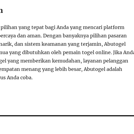
n
 pilihan yang tepat bagi Anda yang mencari platform
rpercaya dan aman. Dengan banyaknya pilihan pasaran
narik, dan sistem keamanan yang terjamin, Abutogel
a yang dibutuhkan oleh pemain togel online. Jika And
togel yang memberikan kemudahan, layanan pelanggan
sempatan menang yang lebih besar, Abutogel adalah
us Anda coba.