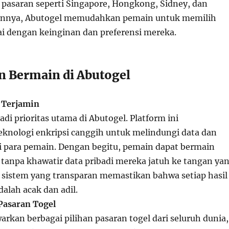
 pasaran seperti Singapore, Hongkong, Sidney, dan
lainnya, Abutogel memudahkan pemain untuk memilih
i dengan keinginan dan preferensi mereka.
 Bermain di Abutogel
 Terjamin
i prioritas utama di Abutogel. Platform ini
nologi enkripsi canggih untuk melindungi data dan
di para pemain. Dengan begitu, pemain dapat bermain
anpa khawatir data pribadi mereka jatuh ke tangan ya
u, sistem yang transparan memastikan bahwa setiap hasil
dalah acak dan adil.
Pasaran Togel
rkan berbagai pilihan pasaran togel dari seluruh dunia,