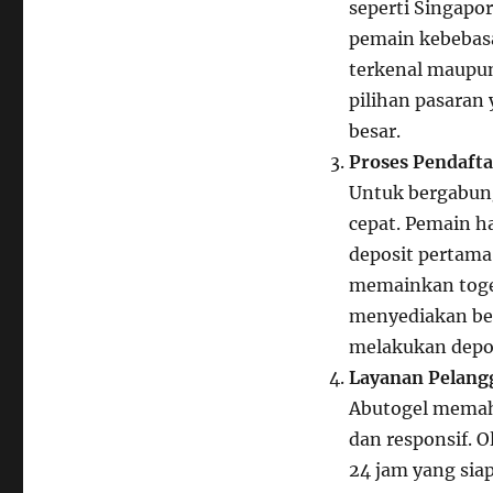
seperti Singapo
pemain kebebasa
terkenal maupun
pilihan pasara
besar.
Proses Pendaft
Untuk bergabung
cepat. Pemain h
deposit pertama
memainkan togel
menyediakan be
melakukan depos
Layanan Pelang
Abutogel memah
dan responsif. 
24 jam yang sia