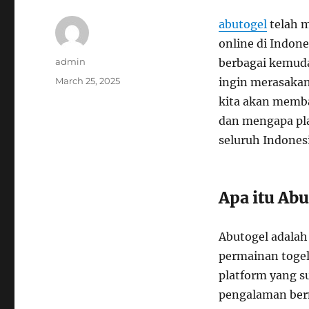
abutogel
telah m
online di Indone
Author
admin
berbagai kemud
Posted
March 25, 2025
ingin merasakan 
on
kita akan memb
dan mengapa pla
seluruh Indonesi
Apa itu Ab
Abutogel adalah
permainan togel
platform yang s
pengalaman ber