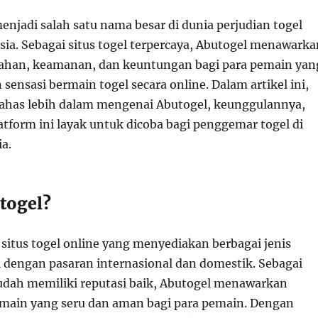
enjadi salah satu nama besar di dunia perjudian togel
sia. Sebagai situs togel terpercaya, Abutogel menawarka
ahan, keamanan, dan keuntungan bagi para pemain yan
sensasi bermain togel secara online. Dalam artikel ini,
ahas lebih dalam mengenai Abutogel, keunggulannya,
tform ini layak untuk dicoba bagi penggemar togel di
a.
utogel?
 situs togel online yang menyediakan berbagai jenis
 dengan pasaran internasional dan domestik. Sebagai
udah memiliki reputasi baik, Abutogel menawarkan
main yang seru dan aman bagi para pemain. Dengan