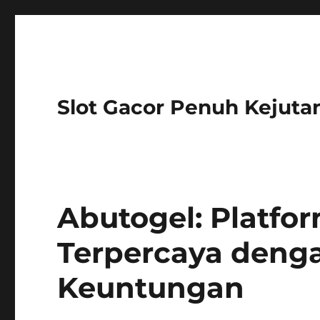
Slot Gacor Penuh Kejuta
Abutogel: Platfo
Terpercaya deng
Keuntungan