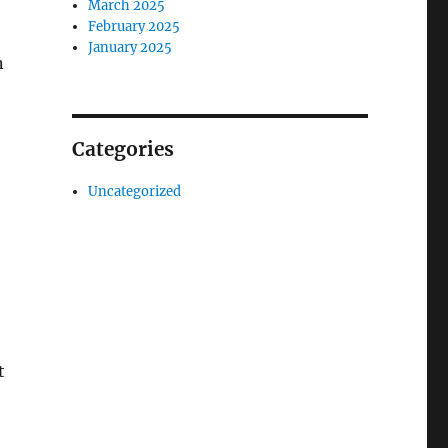
March 2025
February 2025
January 2025
n
Categories
Uncategorized
t