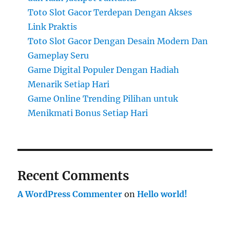
Toto Slot Gacor Terdepan Dengan Akses
Link Praktis
Toto Slot Gacor Dengan Desain Modern Dan
Gameplay Seru
Game Digital Populer Dengan Hadiah
Menarik Setiap Hari
Game Online Trending Pilihan untuk
Menikmati Bonus Setiap Hari
Recent Comments
A WordPress Commenter
on
Hello world!