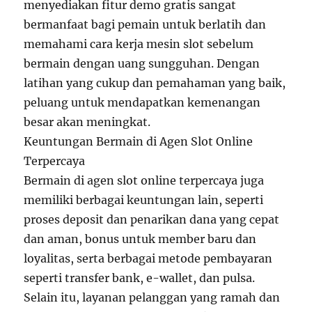
menyediakan fitur demo gratis sangat
bermanfaat bagi pemain untuk berlatih dan
memahami cara kerja mesin slot sebelum
bermain dengan uang sungguhan. Dengan
latihan yang cukup dan pemahaman yang baik,
peluang untuk mendapatkan kemenangan
besar akan meningkat.
Keuntungan Bermain di Agen Slot Online
Terpercaya
Bermain di agen slot online terpercaya juga
memiliki berbagai keuntungan lain, seperti
proses deposit dan penarikan dana yang cepat
dan aman, bonus untuk member baru dan
loyalitas, serta berbagai metode pembayaran
seperti transfer bank, e-wallet, dan pulsa.
Selain itu, layanan pelanggan yang ramah dan