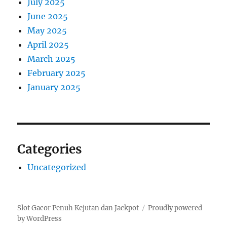
July 2025
June 2025
May 2025
April 2025
March 2025
February 2025
January 2025
Categories
Uncategorized
Slot Gacor Penuh Kejutan dan Jackpot
Proudly powered
by WordPress