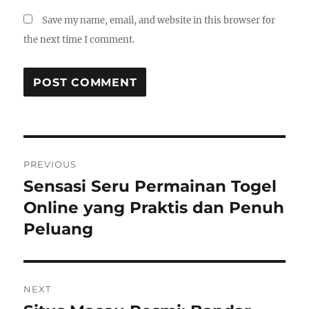
Save my name, email, and website in this browser for
the next time I comment.
Post
PREVIOUS
navigation
Sensasi Seru Permainan Togel
Previous
post:
Online yang Praktis dan Penuh
Peluang
NEXT