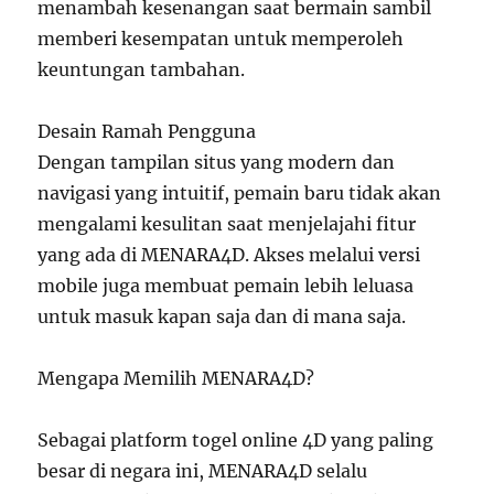
menambah kesenangan saat bermain sambil
memberi kesempatan untuk memperoleh
keuntungan tambahan.
Desain Ramah Pengguna
Dengan tampilan situs yang modern dan
navigasi yang intuitif, pemain baru tidak akan
mengalami kesulitan saat menjelajahi fitur
yang ada di MENARA4D. Akses melalui versi
mobile juga membuat pemain lebih leluasa
untuk masuk kapan saja dan di mana saja.
Mengapa Memilih MENARA4D?
Sebagai platform togel online 4D yang paling
besar di negara ini, MENARA4D selalu