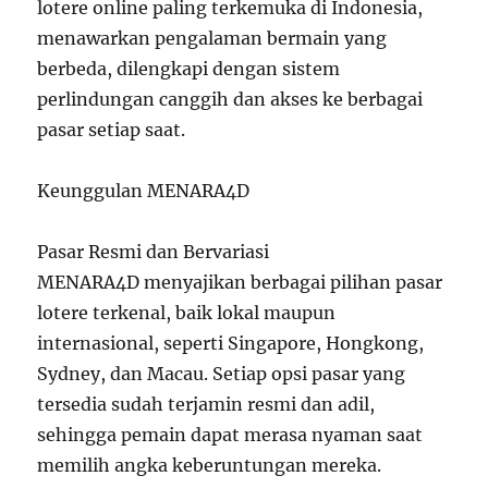
lotere online paling terkemuka di Indonesia,
menawarkan pengalaman bermain yang
berbeda, dilengkapi dengan sistem
perlindungan canggih dan akses ke berbagai
pasar setiap saat.
Keunggulan MENARA4D
Pasar Resmi dan Bervariasi
MENARA4D menyajikan berbagai pilihan pasar
lotere terkenal, baik lokal maupun
internasional, seperti Singapore, Hongkong,
Sydney, dan Macau. Setiap opsi pasar yang
tersedia sudah terjamin resmi dan adil,
sehingga pemain dapat merasa nyaman saat
memilih angka keberuntungan mereka.