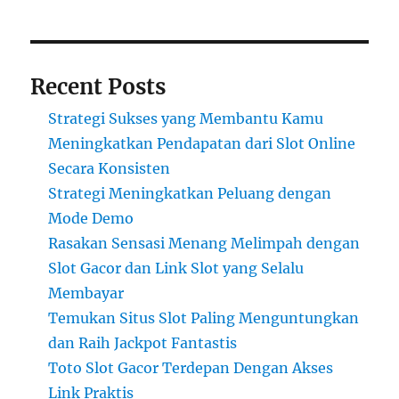
Recent Posts
Strategi Sukses yang Membantu Kamu
Meningkatkan Pendapatan dari Slot Online
Secara Konsisten
Strategi Meningkatkan Peluang dengan
Mode Demo
Rasakan Sensasi Menang Melimpah dengan
Slot Gacor dan Link Slot yang Selalu
Membayar
Temukan Situs Slot Paling Menguntungkan
dan Raih Jackpot Fantastis
Toto Slot Gacor Terdepan Dengan Akses
Link Praktis