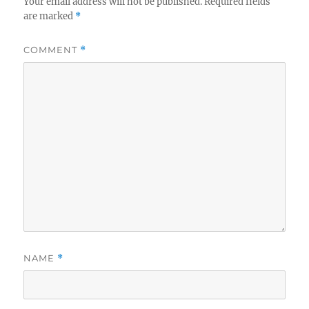
Your email address will not be published.
Required fields
are marked
*
COMMENT
*
NAME
*