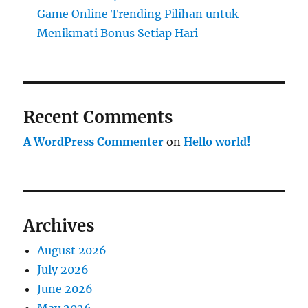
Game Online Trending Pilihan untuk
Menikmati Bonus Setiap Hari
Recent Comments
A WordPress Commenter
on
Hello world!
Archives
August 2026
July 2026
June 2026