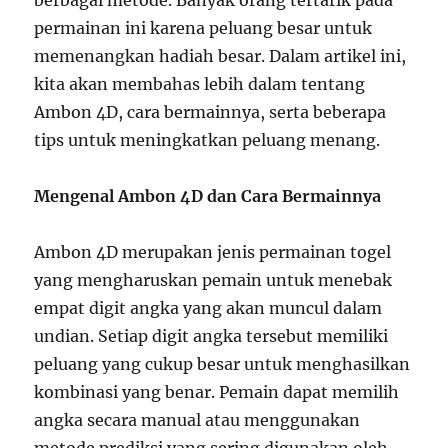
berbagai metode. Banyak orang tertarik pada
permainan ini karena peluang besar untuk
memenangkan hadiah besar. Dalam artikel ini,
kita akan membahas lebih dalam tentang
Ambon 4D, cara bermainnya, serta beberapa
tips untuk meningkatkan peluang menang.
Mengenal Ambon 4D dan Cara Bermainnya
Ambon 4D merupakan jenis permainan togel
yang mengharuskan pemain untuk menebak
empat digit angka yang akan muncul dalam
undian. Setiap digit angka tersebut memiliki
peluang yang cukup besar untuk menghasilkan
kombinasi yang benar. Pemain dapat memilih
angka secara manual atau menggunakan