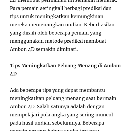
4D membuat permainan ini semakin menarik.
Para pemain seringkali berbagi prediksi dan
tips untuk meningkatkan kemungkinan
mereka memenangkan undian. Keberhasilan
yang diraih oleh beberapa pemain yang
menggunakan metode prediksi membuat
Ambon 4D semakin diminati.
Tips Meningkatkan Peluang Menang di Ambon
4D
Ada beberapa tips yang dapat membantu
meningkatkan peluang menang saat bermain
Ambon 4D. Salah satunya adalah dengan
mempelajari pola angka yang sering muncul
pada hasil undian sebelumnya. Beberapa