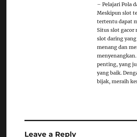
– Pelajari Pola 
Meskipun slot t
tertentu dapat 
Situs slot gaco
slot daring yan
menang dan men
menyenangkan. M
penting, yang 
yang baik. Deng
bijak, meraih k
Leave a Reply