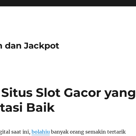
n dan Jackpot
Situs Slot Gacor yan
asi Baik
tal saat ini,
bolahiu
banyak orang semakin tertarik