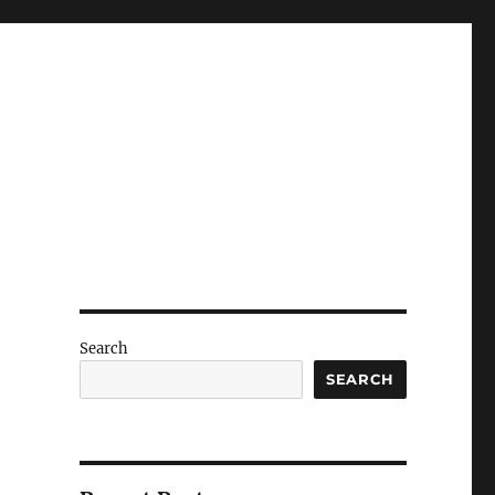
g
Search
SEARCH