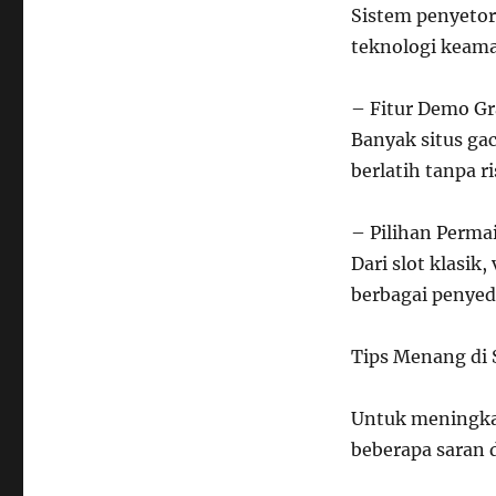
Sistem penyetor
teknologi keama
– Fitur Demo Gr
Banyak situs g
berlatih tanpa r
– Pilihan Perm
Dari slot klasik,
berbagai penyed
Tips Menang di S
Untuk meningkat
beberapa saran d