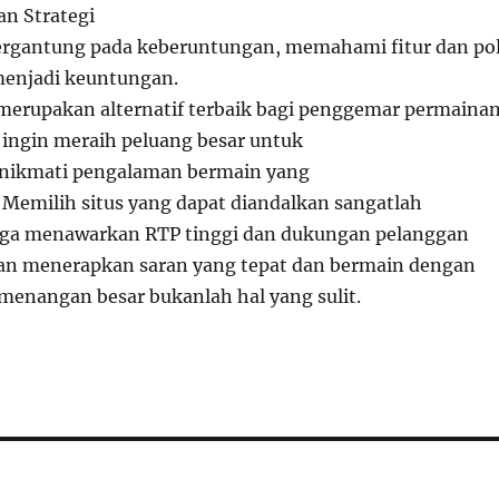
dan Strategi
ergantung pada keberuntungan, memahami fitur dan po
menjadi keuntungan.
r merupakan alternatif terbaik bagi penggemar permaina
g ingin meraih peluang besar untuk
ikmati pengalaman bermain yang
emilih situs yang dapat diandalkan sangatlah
juga menawarkan RTP tinggi dan dukungan pelanggan
an menerapkan saran yang tepat dan bermain dengan
emenangan besar bukanlah hal yang sulit.