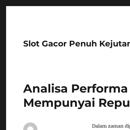
Slot Gacor Penuh Kejuta
Analisa Performa 
Mempunyai Reput
Dalam zaman digi