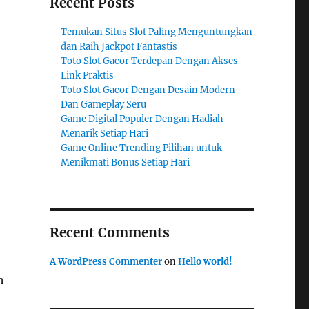
Recent Posts
Temukan Situs Slot Paling Menguntungkan
dan Raih Jackpot Fantastis
Toto Slot Gacor Terdepan Dengan Akses
Link Praktis
Toto Slot Gacor Dengan Desain Modern
Dan Gameplay Seru
Game Digital Populer Dengan Hadiah
Menarik Setiap Hari
Game Online Trending Pilihan untuk
Menikmati Bonus Setiap Hari
Recent Comments
A WordPress Commenter
on
Hello world!
h