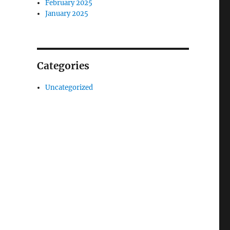
February 2025
January 2025
Categories
Uncategorized