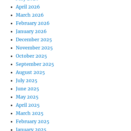
April 2026
March 2026
February 2026
January 2026
December 2025
November 2025
October 2025
September 2025
August 2025
July 2025
June 2025
May 2025
April 2025
March 2025
February 2025
January 2025