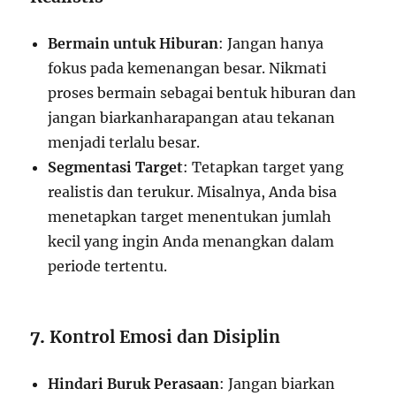
Bermain untuk Hiburan
: Jangan hanya
fokus pada kemenangan besar. Nikmati
proses bermain sebagai bentuk hiburan dan
jangan biarkanharapangan atau tekanan
menjadi terlalu besar.
Segmentasi Target
: Tetapkan target yang
realistis dan terukur. Misalnya, Anda bisa
menetapkan target menentukan jumlah
kecil yang ingin Anda menangkan dalam
periode tertentu.
7.
Kontrol Emosi dan Disiplin
Hindari Buruk Perasaan
: Jangan biarkan