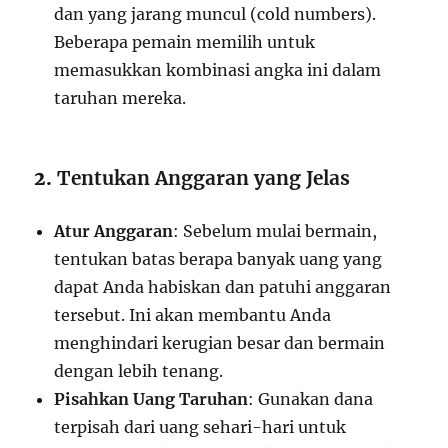
dan yang jarang muncul (cold numbers).
Beberapa pemain memilih untuk
memasukkan kombinasi angka ini dalam
taruhan mereka.
2.
Tentukan Anggaran yang Jelas
Atur Anggaran
: Sebelum mulai bermain,
tentukan batas berapa banyak uang yang
dapat Anda habiskan dan patuhi anggaran
tersebut. Ini akan membantu Anda
menghindari kerugian besar dan bermain
dengan lebih tenang.
Pisahkan Uang Taruhan
: Gunakan dana
terpisah dari uang sehari-hari untuk