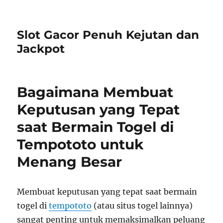
Slot Gacor Penuh Kejutan dan
Jackpot
Bagaimana Membuat
Keputusan yang Tepat
saat Bermain Togel di
Tempototo untuk
Menang Besar
Membuat keputusan yang tepat saat bermain
togel di
tempototo
(atau situs togel lainnya)
sangat penting untuk memaksimalkan peluang