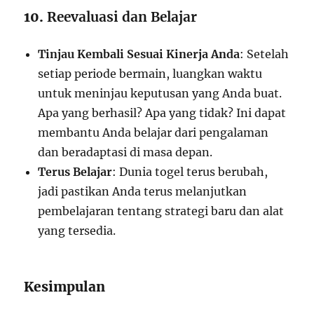
10.
Reevaluasi dan Belajar
Tinjau Kembali Sesuai Kinerja Anda
: Setelah
setiap periode bermain, luangkan waktu
untuk meninjau keputusan yang Anda buat.
Apa yang berhasil? Apa yang tidak? Ini dapat
membantu Anda belajar dari pengalaman
dan beradaptasi di masa depan.
Terus Belajar
: Dunia togel terus berubah,
jadi pastikan Anda terus melanjutkan
pembelajaran tentang strategi baru dan alat
yang tersedia.
Kesimpulan