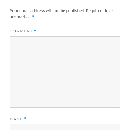
Your email address will not be published.
Required fields
are marked
*
COMMENT
*
NAME
*