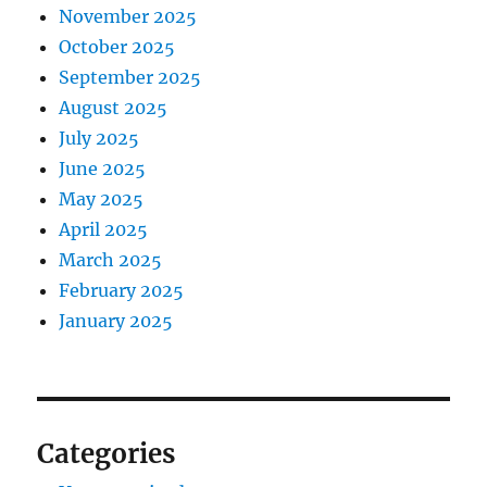
November 2025
October 2025
September 2025
August 2025
July 2025
June 2025
May 2025
April 2025
March 2025
February 2025
January 2025
Categories