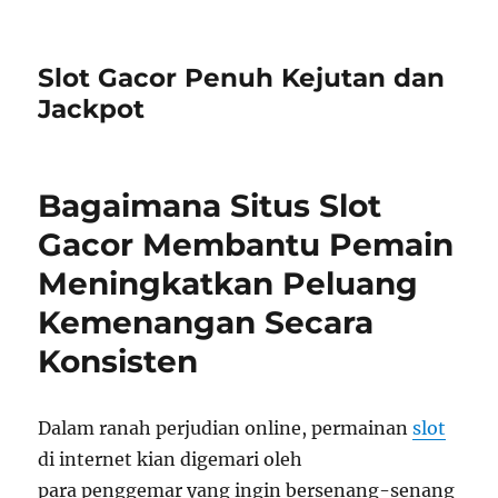
Slot Gacor Penuh Kejutan dan
Jackpot
Bagaimana Situs Slot
Gacor Membantu Pemain
Meningkatkan Peluang
Kemenangan Secara
Konsisten
Dalam ranah perjudian online, permainan
slot
di internet kian digemari oleh
para penggemar yang ingin bersenang-senang