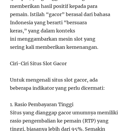
memberikan hasil positif kepada para
pemain. Istilah “gacor” berasal dari bahasa
Indonesia yang berarti “bersuara
keras,” yang dalam konteks
ini menggambarkan mesin slot yang
sering kali memberikan kemenangan.
Ciri-Ciri Situs Slot Gacor
Untuk mengenali situs slot gacor, ada
beberapa indikator yang perlu dicermati:
1. Rasio Pembayaran Tinggi
Situs yang dianggap gacor umumnya memiliki
rasio pengembalian ke pemain (RTP) yang
tinggi, biasanya lebih dari 95%. Semakin