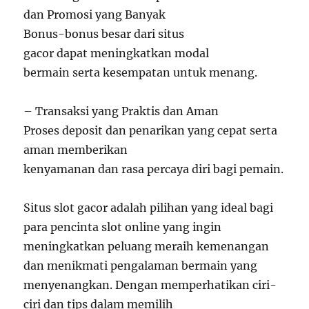
dan Promosi yang Banyak
Bonus-bonus besar dari situs
gacor dapat meningkatkan modal
bermain serta kesempatan untuk menang.
– Transaksi yang Praktis dan Aman
Proses deposit dan penarikan yang cepat serta
aman memberikan
kenyamanan dan rasa percaya diri bagi pemain.
Situs slot gacor adalah pilihan yang ideal bagi
para pencinta slot online yang ingin
meningkatkan peluang meraih kemenangan
dan menikmati pengalaman bermain yang
menyenangkan. Dengan memperhatikan ciri-
ciri dan tips dalam memilih