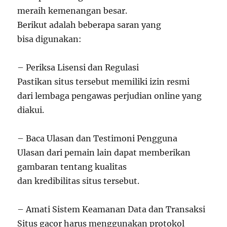
meraih kemenangan besar.
Berikut adalah beberapa saran yang
bisa digunakan:
– Periksa Lisensi dan Regulasi
Pastikan situs tersebut memiliki izin resmi
dari lembaga pengawas perjudian online yang
diakui.
– Baca Ulasan dan Testimoni Pengguna
Ulasan dari pemain lain dapat memberikan
gambaran tentang kualitas
dan kredibilitas situs tersebut.
– Amati Sistem Keamanan Data dan Transaksi
Situs gacor harus menggunakan protokol