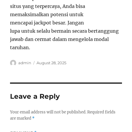
situs yang terpercaya, Anda bisa
memaksimalkan potensi untuk
mencapai jackpot besar. Jangan
lupa untuk selalu bermain secara bertanggung
jawab dan cermat dalam mengelola modal
taruhan.
Author
Posted
admin
August 28, 2025
on
Leave a Reply
Your email address will not be published.
Required fields
are marked
*