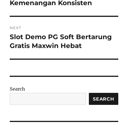
Kemenangan Konsisten
NEXT
Slot Demo PG Soft Bertarung
Next
post:
Gratis Maxwin Hebat
Search
SEARCH