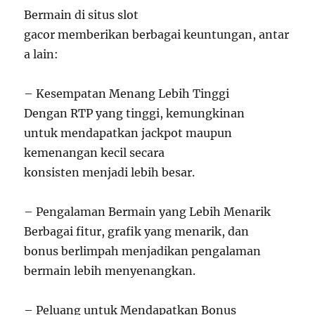
Bermain di situs slot
gacor memberikan berbagai keuntungan, antar
a lain:
– Kesempatan Menang Lebih Tinggi
Dengan RTP yang tinggi, kemungkinan
untuk mendapatkan jackpot maupun
kemenangan kecil secara
konsisten menjadi lebih besar.
– Pengalaman Bermain yang Lebih Menarik
Berbagai fitur, grafik yang menarik, dan
bonus berlimpah menjadikan pengalaman
bermain lebih menyenangkan.
– Peluang untuk Mendapatkan Bonus