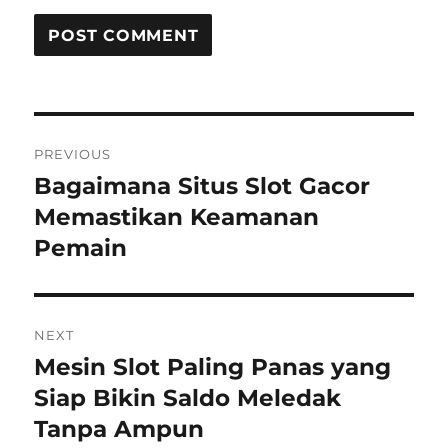
Post
PREVIOUS
navigation
Bagaimana Situs Slot Gacor
Previous
post:
Memastikan Keamanan
Pemain
NEXT
Mesin Slot Paling Panas yang
Next
post:
Siap Bikin Saldo Meledak
Tanpa Ampun