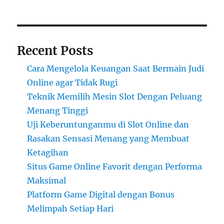
Recent Posts
Cara Mengelola Keuangan Saat Bermain Judi
Online agar Tidak Rugi
Teknik Memilih Mesin Slot Dengan Peluang
Menang Tinggi
Uji Keberuntunganmu di Slot Online dan
Rasakan Sensasi Menang yang Membuat
Ketagihan
Situs Game Online Favorit dengan Performa
Maksimal
Platform Game Digital dengan Bonus
Melimpah Setiap Hari