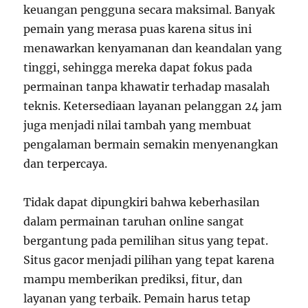
keuangan pengguna secara maksimal. Banyak
pemain yang merasa puas karena situs ini
menawarkan kenyamanan dan keandalan yang
tinggi, sehingga mereka dapat fokus pada
permainan tanpa khawatir terhadap masalah
teknis. Ketersediaan layanan pelanggan 24 jam
juga menjadi nilai tambah yang membuat
pengalaman bermain semakin menyenangkan
dan terpercaya.
Tidak dapat dipungkiri bahwa keberhasilan
dalam permainan taruhan online sangat
bergantung pada pemilihan situs yang tepat.
Situs gacor menjadi pilihan yang tepat karena
mampu memberikan prediksi, fitur, dan
layanan yang terbaik. Pemain harus tetap