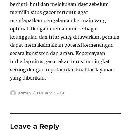
berhati-hati dan melakukan riset sebelum
memilih situs gacor tertentu agar
mendapatkan pengalaman bermain yang
optimal. Dengan memahami berbagai
keunggulan dan fitur yang ditawarkan, pemain
dapat memaksimalkan potensi kemenangan
secara konsisten dan aman. Kepercayaan
terhadap situs gacor akan terus meningkat
seiring dengan reputasi dan kualitas layanan
yang diberikan.
Author
Posted
admin
January 7, 2026
on
Leave a Reply