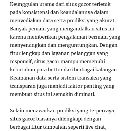
Keunggulan utama dari situs gacor terletak
pada konsistensi dan keandalannya dalam
menyediakan data serta prediksi yang akurat.
Banyak pemain yang mengandalkan situs ini
karena memberikan pengalaman bermain yang
menyenangkan dan menguntungkan. Dengan
fitur lengkap dan layanan pelanggan yang
responsif, situs gacor mampu memenuhi
kebutuhan para bettor dari berbagai kalangan.
Keamanan data serta sistem transaksi yang
transparan juga menjadi faktor penting yang
membuat situs ini semakin diminati.
Selain menawarkan prediksi yang terpercaya,
situs gacor biasanya dilengkapi dengan
berbagai fitur tambahan seperti live chat,