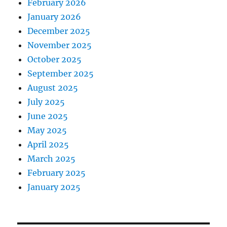
February 2026
January 2026
December 2025
November 2025
October 2025
September 2025
August 2025
July 2025
June 2025
May 2025
April 2025
March 2025
February 2025
January 2025