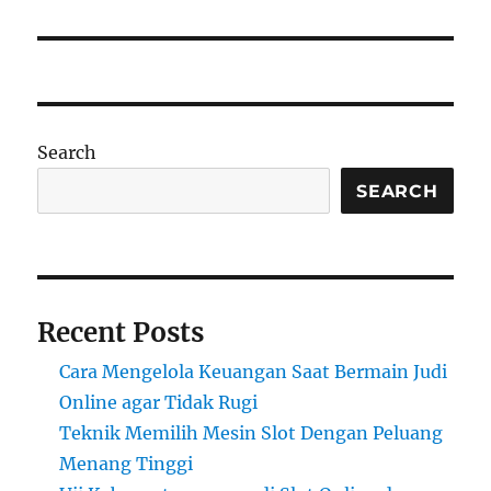
Search
SEARCH
Recent Posts
Cara Mengelola Keuangan Saat Bermain Judi
Online agar Tidak Rugi
Teknik Memilih Mesin Slot Dengan Peluang
Menang Tinggi