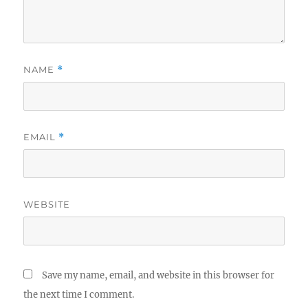
NAME
*
EMAIL
*
WEBSITE
Save my name, email, and website in this browser for
the next time I comment.