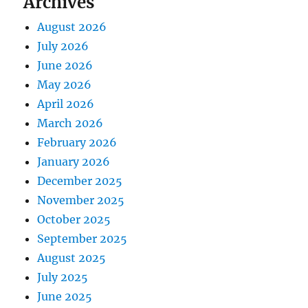
Archives
August 2026
July 2026
June 2026
May 2026
April 2026
March 2026
February 2026
January 2026
December 2025
November 2025
October 2025
September 2025
August 2025
July 2025
June 2025