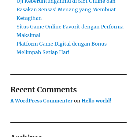
Uji Keberuntunganmu di Slot Online dan
Rasakan Sensasi Menang yang Membuat
Ketagihan
Situs Game Online Favorit dengan Performa
Maksimal
Platform Game Digital dengan Bonus
Melimpah Setiap Hari
Recent Comments
A WordPress Commenter
on
Hello world!