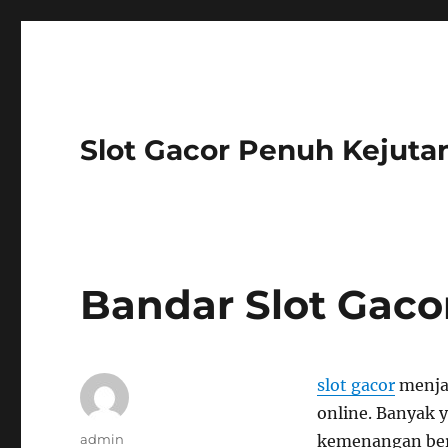
Slot Gacor Penuh Kejuta
Bandar Slot Gac
slot gacor
menjad
online. Banyak 
Author
admin
kemenangan ber