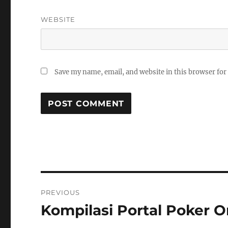
WEBSITE
Save my name, email, and website in this browser for
Post
PREVIOUS
navigation
Kompilasi Portal Poker O
Previous
post: