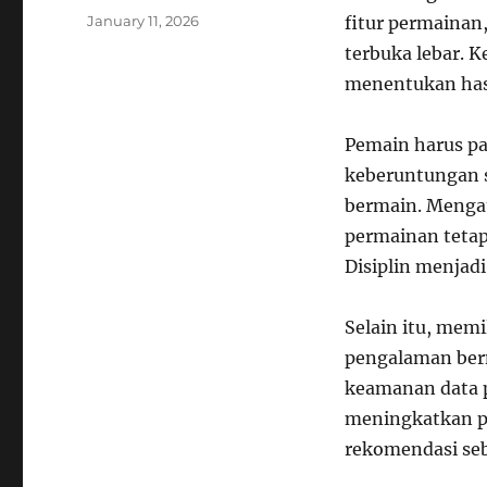
Posted
January 11, 2026
fitur permainan
on
terbuka lebar. 
menentukan hasi
Pemain harus pa
keberuntungan 
bermain. Mengat
permainan tetap
Disiplin menjad
Selain itu, memi
pengalaman berm
keamanan data 
meningkatkan p
rekomendasi seb