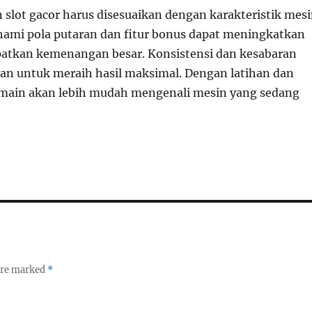
 slot gacor harus disesuaikan dengan karakteristik mes
ami pola putaran dan fitur bonus dapat meningkatkan
atkan kemenangan besar. Konsistensi dan kesabaran
an untuk meraih hasil maksimal. Dengan latihan dan
main akan lebih mudah mengenali mesin yang sedang
 are marked
*