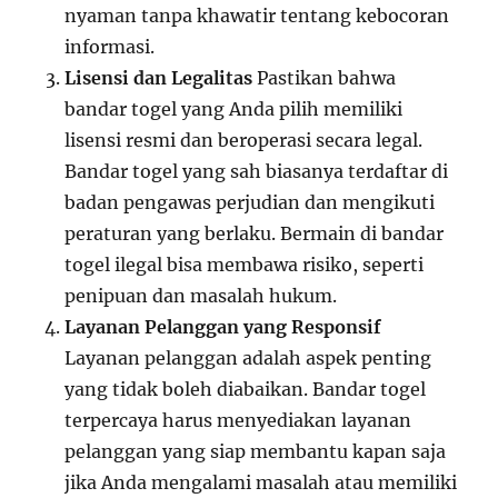
nyaman tanpa khawatir tentang kebocoran
informasi.
Lisensi dan Legalitas
Pastikan bahwa
bandar togel yang Anda pilih memiliki
lisensi resmi dan beroperasi secara legal.
Bandar togel yang sah biasanya terdaftar di
badan pengawas perjudian dan mengikuti
peraturan yang berlaku. Bermain di bandar
togel ilegal bisa membawa risiko, seperti
penipuan dan masalah hukum.
Layanan Pelanggan yang Responsif
Layanan pelanggan adalah aspek penting
yang tidak boleh diabaikan. Bandar togel
terpercaya harus menyediakan layanan
pelanggan yang siap membantu kapan saja
jika Anda mengalami masalah atau memiliki