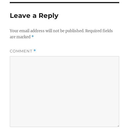
Leave a Reply
Your email address will not be published.
Required fields
are marked
*
COMMENT
*