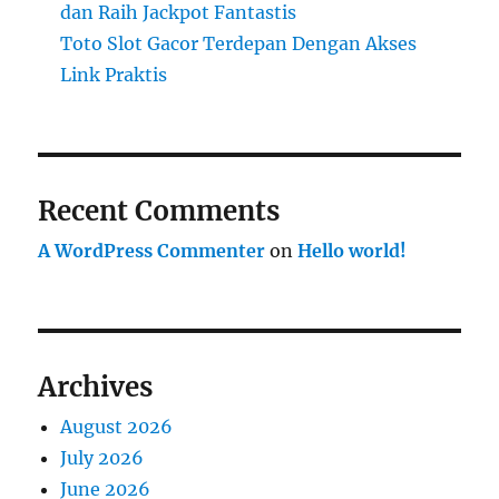
dan Raih Jackpot Fantastis
Toto Slot Gacor Terdepan Dengan Akses
Link Praktis
Recent Comments
A WordPress Commenter
on
Hello world!
Archives
August 2026
July 2026
June 2026