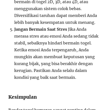
bermain di togel 2D, 3D, atau 4D, atau
menggunakan sistem colok bebas.
Diversifikasi taruhan dapat memberi Anda
lebih banyak kesempatan untuk menang.
Jangan Bermain Saat Stres
Jika Anda
merasa stres atau emosi Anda sedang tidak
stabil, sebaiknya hindari bermain togel.
Ketika emosi Anda terpengaruh, Anda
mungkin akan membuat keputusan yang
kurang bijak, yang bisa berakhir dengan
kerugian. Pastikan Anda selalu dalam
kondisi yang baik saat bermain.
Kesimpulan