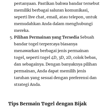
pertanyaan. Pastikan bahwa bandar tersebut
memiliki berbagai saluran komunikasi,
seperti live chat, email, atau telepon, untuk
memudahkan Anda dalam menghubungi
mereka.
Pilihan Permainan yang Tersedia
Sebuah
bandar togel terpercaya biasanya
menawarkan berbagai jenis permainan
togel, seperti togel 4D, 3D, 2D, colok bebas,
dan sebagainya. Dengan banyaknya pilihan
permainan, Anda dapat memilih jenis
taruhan yang sesuai dengan preferensi dan
strategi Anda.
Tips Bermain Togel dengan Bijak