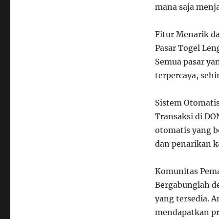
mana saja menja
Fitur Menarik 
Pasar Togel Len
Semua pasar ya
terpercaya, sehi
Sistem Otomatis
Transaksi di DO
otomatis yang b
dan penarikan k
Komunitas Pema
Bergabunglah de
yang tersedia. A
mendapatkan pre