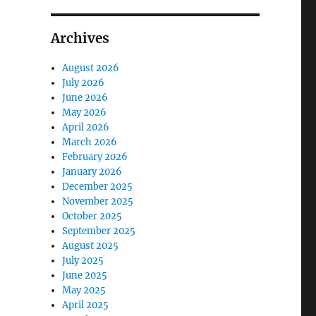
Archives
August 2026
July 2026
June 2026
May 2026
April 2026
March 2026
February 2026
January 2026
December 2025
November 2025
October 2025
September 2025
August 2025
July 2025
June 2025
May 2025
April 2025