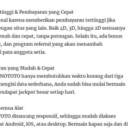
tinggi & Pembayaran yang Cepat
al karena memberikan pembayaran tertinggi jika
ngan situs yang lain. Baik 4D, 3D, hingga 2D semuanya
enuh dan cepat, tanpa potongan. Selain itu, ada bonus
k, dan program referral yang akan menambah
 para anggota setia.
ran yang Mudah & Cepat
ONOTOTO hanya membutuhkan waktu kurang dari tiga
engisi data sederhana, Anda sudah bisa mulai bermain
ndapat jackpot besar setiap hari.
 Semua Alat
OTO dirancang responsif, sehingga mudah diakses
t Android, iOS, atau desktop. Bermain kapan saja dan di