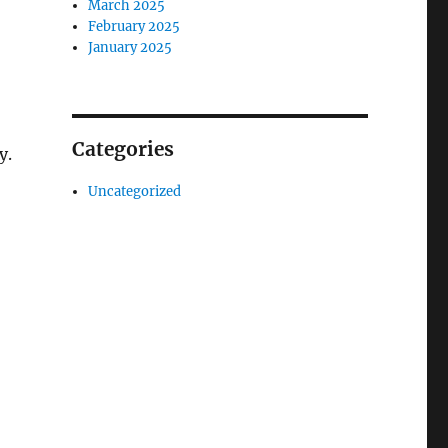
March 2025
February 2025
January 2025
Categories
y.
Uncategorized