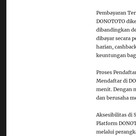
Pembayaran Ter
DONOTOTO diken
dibandingkan de
dibayar secara p
harian, cashbac
keuntungan bagi
Proses Pendafta
Mendaftar di D
menit. Dengan m
dan berusaha me
Aksesibilitas di
Platform DONOT
melalui perangka