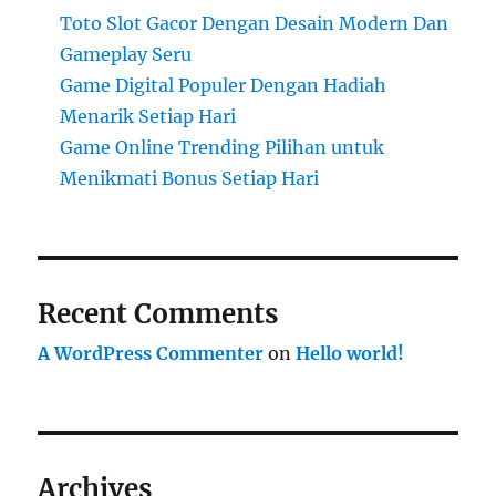
Toto Slot Gacor Dengan Desain Modern Dan
Gameplay Seru
Game Digital Populer Dengan Hadiah
Menarik Setiap Hari
Game Online Trending Pilihan untuk
Menikmati Bonus Setiap Hari
Recent Comments
A WordPress Commenter
on
Hello world!
Archives