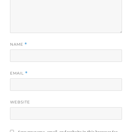
NAME
*
EMAIL
*
WEBSITE