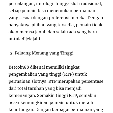
petualangan, mitologi, hingga slot tradisional,
setiap pemain bisa menemukan permainan
yang sesuai dengan preferensi mereka. Dengan
banyaknya pilihan yang tersedia, pemain tidak
akan merasa jenuh dan selalu ada yang baru
untuk dijelajahi.
Peluang Menang yang Tinggi
Betcoin88 dikenal memiliki tingkat
pengembalian yang tinggi (RTP) untuk
permainan slotnya. RTP merupakan persentase
dari total taruhan yang bisa menjadi
kemenangan. Semakin tinggi RTP, semakin
besar kemungkinan pemain untuk meraih
keuntungan. Dengan berbagai permainan yang