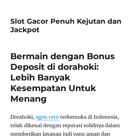
Slot Gacor Penuh Kejutan dan
Jackpot
Bermain dengan Bonus
Deposit di dorahoki:
Lebih Banyak
Kesempatan Untuk
Menang
Dorahoki,
agen toto
terkemuka di Indonesia,
telah dikenal dengan reputasi solidnya dalam
memberikan layanan judi yang aman dan