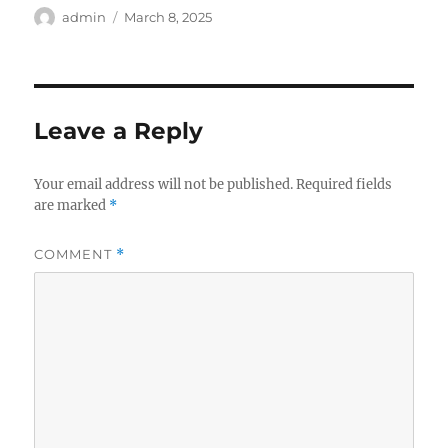
Author
Posted
admin
March 8, 2025
on
Leave a Reply
Your email address will not be published.
Required fields
are marked
*
COMMENT
*