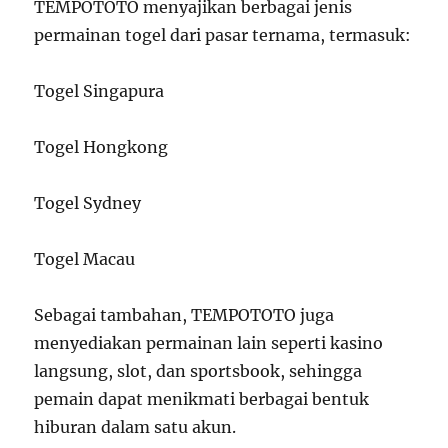
TEMPOTOTO menyajikan berbagai jenis
permainan togel dari pasar ternama, termasuk:
Togel Singapura
Togel Hongkong
Togel Sydney
Togel Macau
Sebagai tambahan, TEMPOTOTO juga
menyediakan permainan lain seperti kasino
langsung, slot, dan sportsbook, sehingga
pemain dapat menikmati berbagai bentuk
hiburan dalam satu akun.