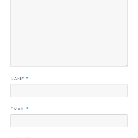
NAME
*
EMAIL
*