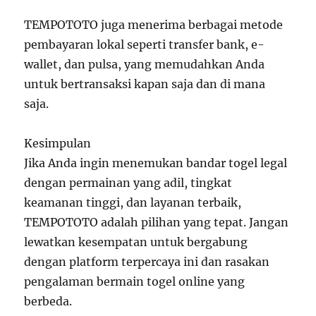
TEMPOTOTO juga menerima berbagai metode
pembayaran lokal seperti transfer bank, e-
wallet, dan pulsa, yang memudahkan Anda
untuk bertransaksi kapan saja dan di mana
saja.
Kesimpulan
Jika Anda ingin menemukan bandar togel legal
dengan permainan yang adil, tingkat
keamanan tinggi, dan layanan terbaik,
TEMPOTOTO adalah pilihan yang tepat. Jangan
lewatkan kesempatan untuk bergabung
dengan platform terpercaya ini dan rasakan
pengalaman bermain togel online yang
berbeda.