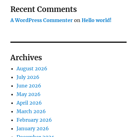
Recent Comments
A WordPress Commenter
on
Hello world!
Archives
August 2026
July 2026
June 2026
May 2026
April 2026
March 2026
February 2026
January 2026