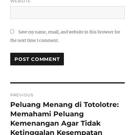
WEBSITE
Save my name, email, and website in this browser for
the next time I comment.
Post
PREVIOUS
navigation
Peluang Menang di Totolotre:
Previous
post:
Memahami Peluang
Kemenangan Agar Tidak
Ketinggalan Kesempatan