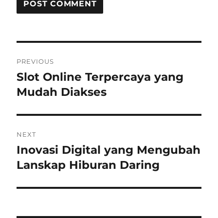
Post
PREVIOUS
navigation
Slot Online Terpercaya yang
Previous
post:
Mudah Diakses
NEXT
Inovasi Digital yang Mengubah
Next
post:
Lanskap Hiburan Daring