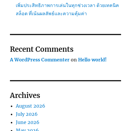
เพิ่มประสิทธิภาพการเล่นในทุกช่วงเวลา ด้วยเทคนิค
สล็อต ที่เน้นผลลัพธ์และความคุ้มค่า
Recent Comments
A WordPress Commenter
on
Hello world!
Archives
August 2026
July 2026
June 2026
May 2026