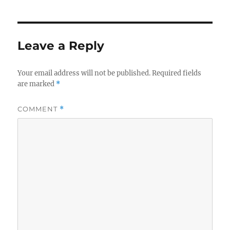
Leave a Reply
Your email address will not be published.
Required fields
are marked
*
COMMENT
*