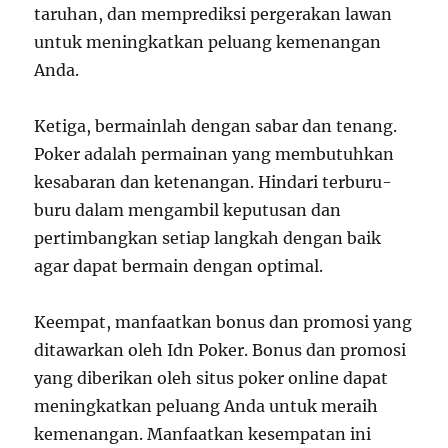
taruhan, dan memprediksi pergerakan lawan
untuk meningkatkan peluang kemenangan
Anda.
Ketiga, bermainlah dengan sabar dan tenang.
Poker adalah permainan yang membutuhkan
kesabaran dan ketenangan. Hindari terburu-
buru dalam mengambil keputusan dan
pertimbangkan setiap langkah dengan baik
agar dapat bermain dengan optimal.
Keempat, manfaatkan bonus dan promosi yang
ditawarkan oleh Idn Poker. Bonus dan promosi
yang diberikan oleh situs poker online dapat
meningkatkan peluang Anda untuk meraih
kemenangan. Manfaatkan kesempatan ini