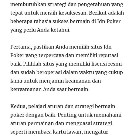
membutuhkan strategi dan pengetahuan yang
tepat untuk meraih kesuksesan. Berikut adalah
beberapa rahasia sukses bermain di Idn Poker
yang perlu Anda ketahui.
Pertama, pastikan Anda memilih situs Idn
Poker yang terpercaya dan memiliki reputasi
baik. Pilihlah situs yang memiliki lisensi resmi
dan sudah beroperasi dalam waktu yang cukup
lama untuk menjamin keamanan dan
kenyamanan Anda saat bermain.
Kedua, pelajari aturan dan strategi bermain
poker dengan baik. Penting untuk memahami
aturan permainan dan menguasai strategi
seperti membaca kartu lawan, mengatur