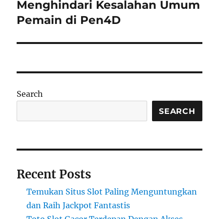
Menghindari Kesalahan Umum
Next
post:
Pemain di Pen4D
Search
SEARCH
Recent Posts
Temukan Situs Slot Paling Menguntungkan
dan Raih Jackpot Fantastis