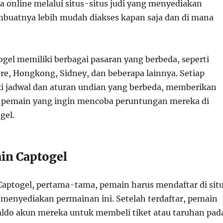
a online melalui situs-situs judi yang menyediakan
mbuatnya lebih mudah diakses kapan saja dan di mana
gel memiliki berbagai pasaran yang berbeda, seperti
re, Hongkong, Sidney, dan beberapa lainnya. Setiap
i jadwal dan aturan undian yang berbeda, memberikan
ra pemain yang ingin mencoba peruntungan mereka di
gel.
in Captogel
aptogel, pertama-tama, pemain harus mendaftar di sit
g menyediakan permainan ini. Setelah terdaftar, pemain
aldo akun mereka untuk membeli tiket atau taruhan pad