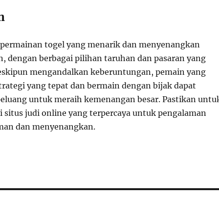
n
h permainan togel yang menarik dan menyenangkan
, dengan berbagai pilihan taruhan dan pasaran yang
Meskipun mengandalkan keberuntungan, pemain yang
ategi yang tepat dan bermain dengan bijak dapat
eluang untuk meraih kemenangan besar. Pastikan untu
i situs judi online yang terpercaya untuk pengalaman
man dan menyenangkan.