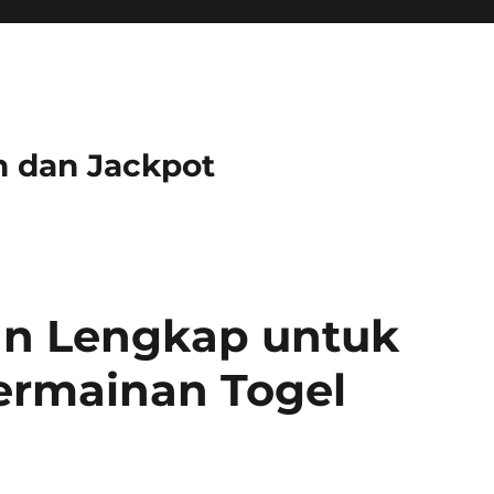
n dan Jackpot
an Lengkap untuk
rmainan Togel