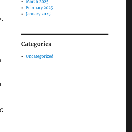
March 2025
February 2025
January 2025
n,
Categories
Uncategorized
h
t
ng