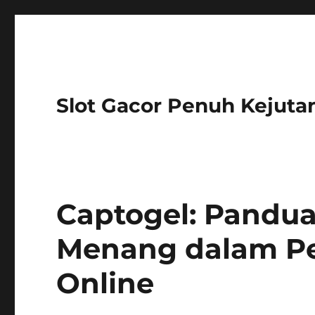
Slot Gacor Penuh Kejuta
Captogel: Pandu
Menang dalam Pe
Online