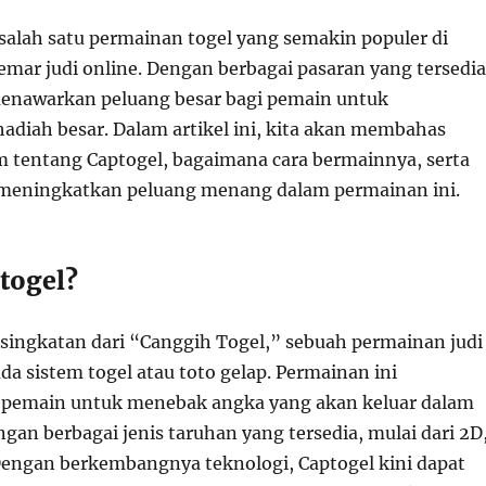
salah satu permainan togel yang semakin populer di
mar judi online. Dengan berbagai pasaran yang tersedia
enawarkan peluang besar bagi pemain untuk
iah besar. Dalam artikel ini, kita akan membahas
 tentang Captogel, bagaimana cara bermainnya, serta
 meningkatkan peluang menang dalam permainan ini.
ptogel?
 singkatan dari “Canggih Togel,” sebuah permainan judi
da sistem togel atau toto gelap. Permainan ini
emain untuk menebak angka yang akan keluar dalam
ngan berbagai jenis taruhan yang tersedia, mulai dari 2D
Dengan berkembangnya teknologi, Captogel kini dapat