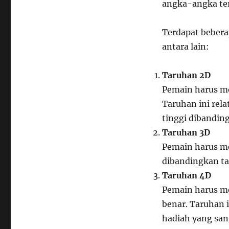
angka-angka ter
Terdapat beberap
antara lain:
Taruhan 2D
Pemain harus me
Taruhan ini rel
tinggi dibandin
Taruhan 3D
Pemain harus me
dibandingkan ta
Taruhan 4D
Pemain harus m
benar. Taruhan i
hadiah yang san