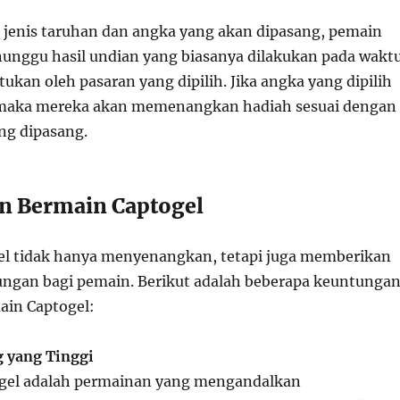
 jenis taruhan dan angka yang akan dipasang, pemain
unggu hasil undian yang biasanya dilakukan pada wakt
tukan oleh pasaran yang dipilih. Jika angka yang dipilih
 maka mereka akan memenangkan hadiah sesuai dengan
ng dipasang.
n Bermain Captogel
el tidak hanya menyenangkan, tetapi juga memberikan
ngan bagi pemain. Berikut adalah beberapa keuntunga
ain Captogel:
 yang Tinggi
gel adalah permainan yang mengandalkan