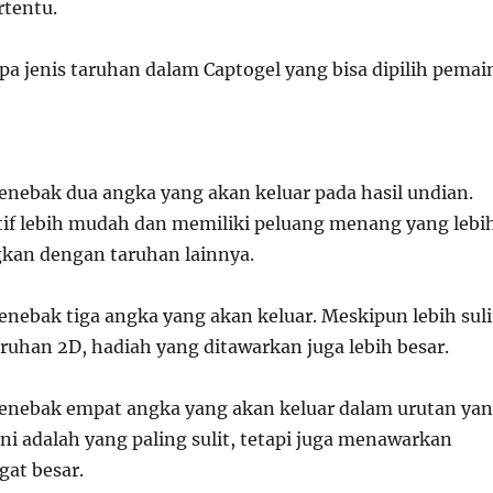
tentu.
a jenis taruhan dalam Captogel yang bisa dipilih pemai
nebak dua angka yang akan keluar pada hasil undian.
atif lebih mudah dan memiliki peluang menang yang lebi
gkan dengan taruhan lainnya.
nebak tiga angka yang akan keluar. Meskipun lebih suli
ruhan 2D, hadiah yang ditawarkan juga lebih besar.
enebak empat angka yang akan keluar dalam urutan ya
ni adalah yang paling sulit, tetapi juga menawarkan
gat besar.