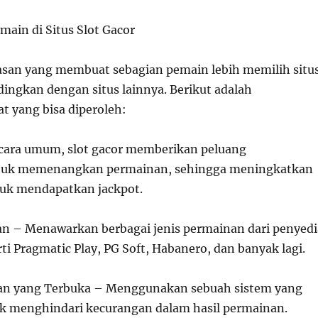
ain di Situs Slot Gacor
asan yang membuat sebagian pemain lebih memilih situ
dingkan dengan situs lainnya. Berikut adalah
t yang bisa diperoleh:
cara umum, slot gacor memberikan peluang
ntuk memenangkan permainan, sehingga meningkatkan
uk mendapatkan jackpot.
an – Menawarkan berbagai jenis permainan dari penyedi
i Pragmatic Play, PG Soft, Habanero, dan banyak lagi.
an yang Terbuka – Menggunakan sebuah sistem yang
k menghindari kecurangan dalam hasil permainan.