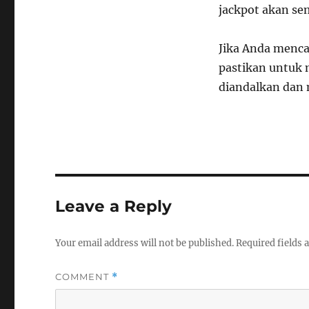
jackpot akan se
Jika Anda menc
pastikan untuk m
diandalkan dan
Leave a Reply
Your email address will not be published.
Required fields
COMMENT
*