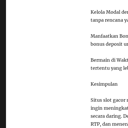
Kelola Modal de
tanpa rencana y
Manfaatkan Bonu
bonus deposit 
Bermain di Wak
tertentu yang l
Kesimpulan
Situs slot gacor
ingin meningka
secara daring. 
RTP, dan menera