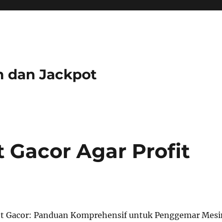
n dan Jackpot
 Gacor Agar Profit
ot Gacor: Panduan Komprehensif untuk Penggemar Mesi