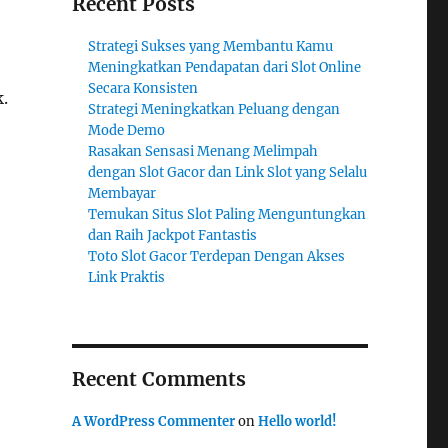
Recent Posts
Strategi Sukses yang Membantu Kamu
Meningkatkan Pendapatan dari Slot Online
Secara Konsisten
.
Strategi Meningkatkan Peluang dengan
Mode Demo
Rasakan Sensasi Menang Melimpah
dengan Slot Gacor dan Link Slot yang Selalu
Membayar
Temukan Situs Slot Paling Menguntungkan
dan Raih Jackpot Fantastis
Toto Slot Gacor Terdepan Dengan Akses
Link Praktis
Recent Comments
A WordPress Commenter
on
Hello world!