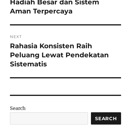
post:
Hadiah Besar dan Sistem
Aman Terpercaya
NEXT
Rahasia Konsisten Raih
Next
post:
Peluang Lewat Pendekatan
Sistematis
Search
SEARCH