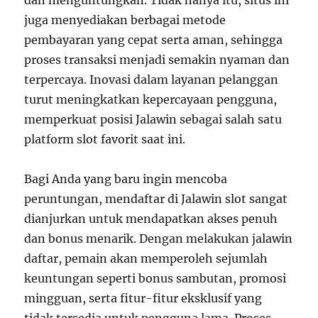
dan menguntungkan. Tidak hanya itu, situs ini
juga menyediakan berbagai metode
pembayaran yang cepat serta aman, sehingga
proses transaksi menjadi semakin nyaman dan
terpercaya. Inovasi dalam layanan pelanggan
turut meningkatkan kepercayaan pengguna,
memperkuat posisi Jalawin sebagai salah satu
platform slot favorit saat ini.
Bagi Anda yang baru ingin mencoba
peruntungan, mendaftar di Jalawin slot sangat
dianjurkan untuk mendapatkan akses penuh
dan bonus menarik. Dengan melakukan jalawin
daftar, pemain akan memperoleh sejumlah
keuntungan seperti bonus sambutan, promosi
mingguan, serta fitur-fitur eksklusif yang