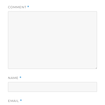
COMMENT
*
NAME
*
EMAIL
*