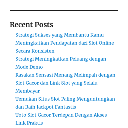
Recent Posts
Strategi Sukses yang Membantu Kamu
Meningkatkan Pendapatan dari Slot Online
Secara Konsisten
Strategi Meningkatkan Peluang dengan
Mode Demo
Rasakan Sensasi Menang Melimpah dengan
Slot Gacor dan Link Slot yang Selalu
Membayar
Temukan Situs Slot Paling Menguntungkan
dan Raih Jackpot Fantastis
Toto Slot Gacor Terdepan Dengan Akses
Link Praktis