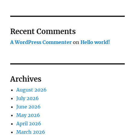
Recent Comments
A WordPress Commenter
on
Hello world!
Archives
August 2026
July 2026
June 2026
May 2026
April 2026
March 2026