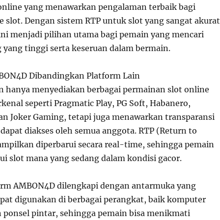
online yang menawarkan pengalaman terbaik bagi
slot. Dengan sistem RTP untuk slot yang sangat akurat
ini menjadi pilihan utama bagi pemain yang mencari
yang tinggi serta keseruan dalam bermain.
ON4D Dibandingkan Platform Lain
hanya menyediakan berbagai permainan slot online
rkenal seperti Pragmatic Play, PG Soft, Habanero,
n Joker Gaming, tetapi juga menawarkan transparansi
dapat diakses oleh semua anggota. RTP (Return to
tampilkan diperbarui secara real-time, sehingga pemain
i slot mana yang sedang dalam kondisi gacor.
tform AMBON4D dilengkapi dengan antarmuka yang
apat digunakan di berbagai perangkat, baik komputer
ponsel pintar, sehingga pemain bisa menikmati