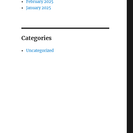
February 2025
January 2025
Categories
Uncategorized