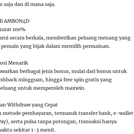
 saja dan di mana saja.
 di AMBON4D
kurat 100%
arui secara berkala, memberikan peluang menang yang
gi pemain yang bijak dalam memilih permainan.
osi Menarik
rkan berbagai jenis bonus, mulai dari bonus untuk
ashback mingguan, hingga free spin gratis yang
eluang untuk memperoleh maxwin.
dan Withdraw yang Cepat
 metode pembayaran, termasuk transfer bank, e-wallet
ay), serta pulsa tanpa potongan, transaksi hanya
ktu sekitar 1-3 menit.