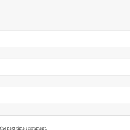
 the next time I comment.