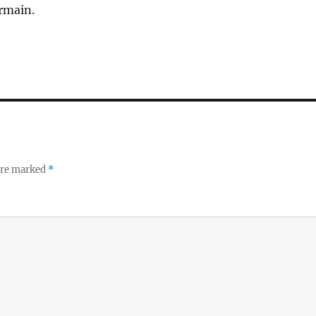
rmain.
 are marked
*