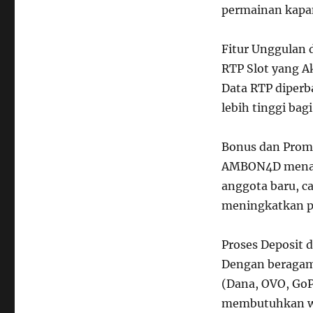
permainan kapan
Fitur Unggulan
RTP Slot yang A
Data RTP diperb
lebih tinggi ba
Bonus dan Prom
AMBON4D menawa
anggota baru, c
meningkatkan p
Proses Deposit 
Dengan beragam
(Dana, OVO, GoP
membutuhkan wa