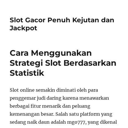
Slot Gacor Penuh Kejutan dan
Jackpot
Cara Menggunakan
Strategi Slot Berdasarkan
Statistik
Slot online semakin diminati oleh para
penggemar judi daring karena menawarkan
berbagai fitur menarik dan peluang
kemenangan besar. Salah satu platform yang
sedang naik daun adalah mgo777, yang dikenal