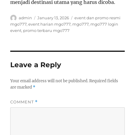
menjadi destinasi utama yang harus dicoba.
Author
Posted
Tags
admin
January 13, 2026
event dan promo resmi
on
mgo777
,
event harian mgo777
,
mgo777
,
mgo777 login
event
,
promo terbaru mgo777
Leave a Reply
Your email address will not be published.
Required fields
are marked
*
COMMENT
*