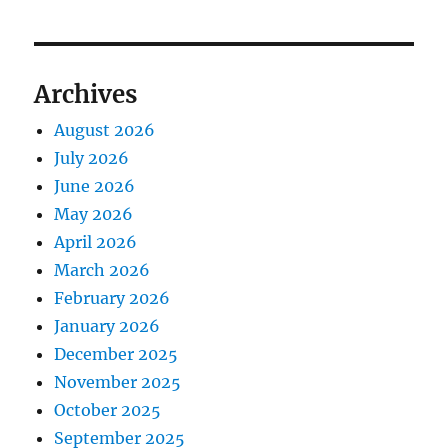
Archives
August 2026
July 2026
June 2026
May 2026
April 2026
March 2026
February 2026
January 2026
December 2025
November 2025
October 2025
September 2025