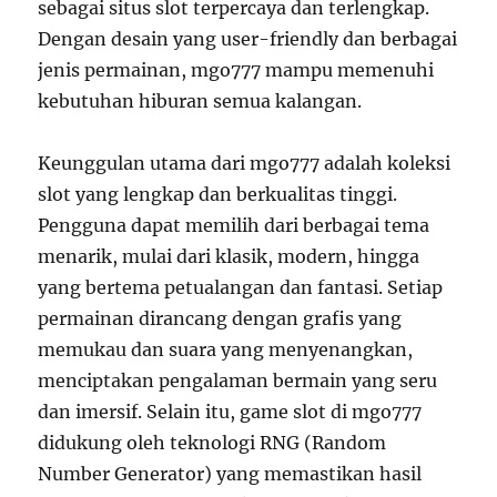
sebagai situs slot terpercaya dan terlengkap.
Dengan desain yang user-friendly dan berbagai
jenis permainan, mgo777 mampu memenuhi
kebutuhan hiburan semua kalangan.
Keunggulan utama dari mgo777 adalah koleksi
slot yang lengkap dan berkualitas tinggi.
Pengguna dapat memilih dari berbagai tema
menarik, mulai dari klasik, modern, hingga
yang bertema petualangan dan fantasi. Setiap
permainan dirancang dengan grafis yang
memukau dan suara yang menyenangkan,
menciptakan pengalaman bermain yang seru
dan imersif. Selain itu, game slot di mgo777
didukung oleh teknologi RNG (Random
Number Generator) yang memastikan hasil