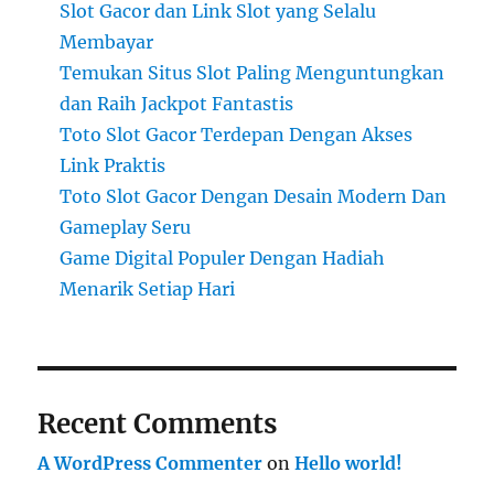
Slot Gacor dan Link Slot yang Selalu
Membayar
Temukan Situs Slot Paling Menguntungkan
dan Raih Jackpot Fantastis
Toto Slot Gacor Terdepan Dengan Akses
Link Praktis
Toto Slot Gacor Dengan Desain Modern Dan
Gameplay Seru
Game Digital Populer Dengan Hadiah
Menarik Setiap Hari
Recent Comments
A WordPress Commenter
on
Hello world!