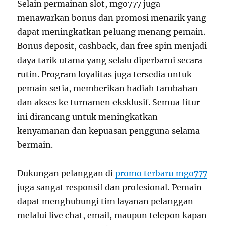
Selain permainan slot, mgo777 juga
menawarkan bonus dan promosi menarik yang
dapat meningkatkan peluang menang pemain.
Bonus deposit, cashback, dan free spin menjadi
daya tarik utama yang selalu diperbarui secara
rutin. Program loyalitas juga tersedia untuk
pemain setia, memberikan hadiah tambahan
dan akses ke turnamen eksklusif. Semua fitur
ini dirancang untuk meningkatkan
kenyamanan dan kepuasan pengguna selama
bermain.
Dukungan pelanggan di
promo terbaru mgo777
juga sangat responsif dan profesional. Pemain
dapat menghubungi tim layanan pelanggan
melalui live chat, email, maupun telepon kapan