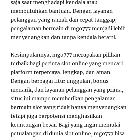
saja saat menghadapi kendala atau
membutuhkan bantuan. Dengan layanan
pelanggan yang ramah dan cepat tanggap,
pengalaman bermain di mgo777 menjadi lebih
menyenangkan dan tanpa kendala berarti.
Kesimpulannya, mgo777 merupakan pilihan
terbaik bagi pecinta slot online yang mencari
platform terpercaya, lengkap, dan aman.
Dengan berbagai fitur unggulan, bonus
menarik, dan layanan pelanggan yang prima,
situs ini mampu memberikan pengalaman
bermain slot yang tidak hanya menyenangkan
tetapi juga berpotensi menghasilkan
keuntungan besar. Bagi yang ingin memulai
petualangan di dunia slot online, mgo777 bisa