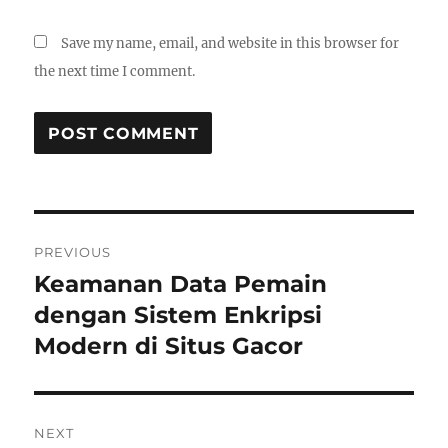
Save my name, email, and website in this browser for
the next time I comment.
Post
PREVIOUS
navigation
Keamanan Data Pemain
Previous
post:
dengan Sistem Enkripsi
Modern di Situs Gacor
NEXT